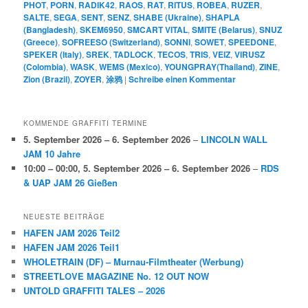
PHOT
,
PORN
,
RADIK42
,
RAOS
,
RAT
,
RITUS
,
ROBEA
,
RUZER
,
SALTE
,
SEGA
,
SENT
,
SENZ
,
SHABE (Ukraine)
,
SHAPLA
(Bangladesh)
,
SKEM6950
,
SMCART VITAL
,
SMITE (Belarus)
,
SNUZ
(Greece)
,
SOFREESO (Switzerland)
,
SONNI
,
SOWET
,
SPEEDONE
,
SPEKER (Italy)
,
SREK
,
TADLOCK
,
TECOS
,
TRIS
,
VEIZ
,
VIRUSZ
(Colombia)
,
WASK
,
WEMS (Mexico)
,
YOUNGPRAY(Thailand)
,
ZINE
,
Zion (Brazil)
,
ZOYER
,
涂鸦
|
Schreibe einen Kommentar
KOMMENDE GRAFFITI TERMINE
5. September 2026
–
6. September 2026
–
LINCOLN WALL
JAM 10 Jahre
10:00
–
00:00
,
5. September 2026
–
6. September 2026
–
RDS
& UAP JAM 26 Gießen
NEUESTE BEITRÄGE
HAFEN JAM 2026 Teil2
HAFEN JAM 2026 Teil1
WHOLETRAIN (DF) – Murnau-Filmtheater (Werbung)
STREETLOVE MAGAZINE No. 12 OUT NOW
UNTOLD GRAFFITI TALES – 2026