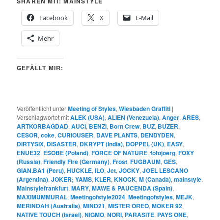
SHAREN MIT: MAINSTYLE
Facebook
X
E-Mail
Mehr
GEFÄLLT MIR:
Veröffentlicht unter
Meeting of Styles
,
Wiesbaden Graffiti
|
Verschlagwortet mit
ALEK (USA)
,
ALIEN (Venezuela)
,
Anger
,
ARES
,
ARTKORBAGDAD
,
AUCI
,
BENZI
,
Born Crew
,
BUZ
,
BUZER
,
CESOR
,
coke
,
CURIOUSER
,
DAVE PLANTS
,
DENDYDEN
,
DIRTYSIX
,
DISASTER
,
DKRYPT (India)
,
DOPPEL (UK)
,
EASY
,
ENUE32
,
ESOBE (Poland)
,
FORCE OF NATURE
,
fotojoerg
,
FOXY
(Russia)
,
Friendly Fire (Germany)
,
Frost
,
FUGBAUM
,
GES
,
GIAN.BA1 (Peru)
,
HUCKLE
,
ILO
,
Jet
,
JOCKY
,
JOEL LESCANO
(Argentina)
,
JOKER; YAMS
,
KLER
,
KNOCK
,
M (Canada)
,
mainstyle
,
Mainstylefrankfurt
,
MARY
,
MAWE & PAUCENDA (Spain)
,
MAXIMUMMURAL
,
Meetingofstyle2024
,
Meetingofstyles
,
MEJK
,
MERINDAH (Australia)
,
MIND21
,
MISTER OREO
,
MOKER 92
,
NATIVE TOUCH (Israel)
,
NIGMO
,
NORI
,
PARASITE
,
PAYS ONE
,