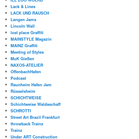
Lack & Lines
LACK UND RAUSCH
Langen Jams
Lincoln Wall
lost place Graffiti
MAINSTYLE Magazin
MAINZ Graffiti
Meeting of Styles
MuK Gießen
NAXOS-ATELIER
OffenbachHafen
Podcast
Raunheim Hafen Jam
Rüsselsheim
SCHICHTWEISE
Schichtweise Waldaschaff
SCHROTTI
Street Art Brazil Frankfurt
throwback Trainz
Trainz
Under ART Construction