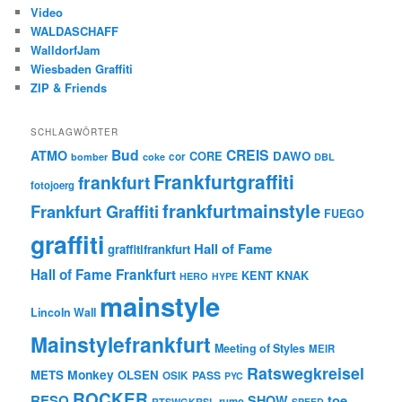
Video
WALDASCHAFF
WalldorfJam
Wiesbaden Graffiti
ZIP & Friends
SCHLAGWÖRTER
Bud
CREIS
ATMO
CORE
DAWO
cor
bomber
coke
DBL
Frankfurtgraffiti
frankfurt
fotojoerg
frankfurtmainstyle
Frankfurt Graffiti
FUEGO
graffiti
Hall of Fame
graffitifrankfurt
Hall of Fame Frankfurt
KENT
KNAK
HERO
HYPE
mainstyle
Lincoln Wall
Mainstylefrankfurt
Meeting of Styles
MEIR
Ratswegkreisel
Monkey
METS
OLSEN
PASS
OSIK
PYC
ROCKER
RESQ
toe
SHOW
rumo
RTSWGKRSL
SPEED