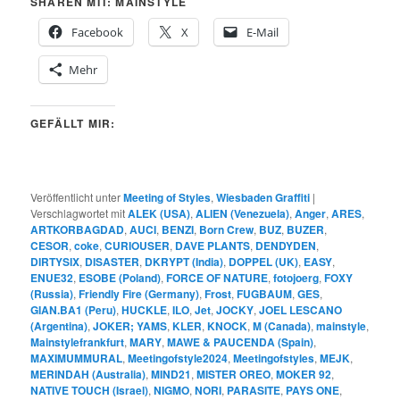
SHAREN MIT: MAINSTYLE
Facebook
X
E-Mail
Mehr
GEFÄLLT MIR:
Veröffentlicht unter
Meeting of Styles
,
Wiesbaden Graffiti
|
Verschlagwortet mit
ALEK (USA)
,
ALIEN (Venezuela)
,
Anger
,
ARES
,
ARTKORBAGDAD
,
AUCI
,
BENZI
,
Born Crew
,
BUZ
,
BUZER
,
CESOR
,
coke
,
CURIOUSER
,
DAVE PLANTS
,
DENDYDEN
,
DIRTYSIX
,
DISASTER
,
DKRYPT (India)
,
DOPPEL (UK)
,
EASY
,
ENUE32
,
ESOBE (Poland)
,
FORCE OF NATURE
,
fotojoerg
,
FOXY
(Russia)
,
Friendly Fire (Germany)
,
Frost
,
FUGBAUM
,
GES
,
GIAN.BA1 (Peru)
,
HUCKLE
,
ILO
,
Jet
,
JOCKY
,
JOEL LESCANO
(Argentina)
,
JOKER; YAMS
,
KLER
,
KNOCK
,
M (Canada)
,
mainstyle
,
Mainstylefrankfurt
,
MARY
,
MAWE & PAUCENDA (Spain)
,
MAXIMUMMURAL
,
Meetingofstyle2024
,
Meetingofstyles
,
MEJK
,
MERINDAH (Australia)
,
MIND21
,
MISTER OREO
,
MOKER 92
,
NATIVE TOUCH (Israel)
,
NIGMO
,
NORI
,
PARASITE
,
PAYS ONE
,