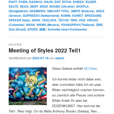
PHOT
,
PORN
,
RADIK42
,
RAOS
,
RAT
,
RITUS
,
ROBEA
,
RUZER
,
SALTE
,
SEGA
,
SENT
,
SENZ
,
SHABE (Ukraine)
,
SHAPLA
(Bangladesh)
,
SKEM6950
,
SMCART VITAL
,
SMITE (Belarus)
,
SNUZ
(Greece)
,
SOFREESO (Switzerland)
,
SONNI
,
SOWET
,
SPEEDONE
,
SPEKER (Italy)
,
SREK
,
TADLOCK
,
TECOS
,
TRIS
,
VEIZ
,
VIRUSZ
(Colombia)
,
WASK
,
WEMS (Mexico)
,
YOUNGPRAY(Thailand)
,
ZINE
,
Zion (Brazil)
,
ZOYER
,
涂鸦
|
Schreibe einen Kommentar
GALERIE
Meeting of Styles 2022 Teil1
Veröffentlicht am
2022-07-18
von
admin
Diese Galerie enthält
52 Fotos
.
Ich konnte leider nicht dabei sein,
aber zumindest habe ich ein paar
Bilder nachträglich machen können,
so ziemlich alle Pieces und schöne
Bilder findet Ihr aber bei
DOSENKUNST. Hier erstmal der
Teil1, Rest folgt. On da Walls:Anthony Brooks (Serbia), Neo …