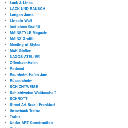
Lack & Lines
LACK UND RAUSCH
Langen Jams
Lincoln Wall
lost place Graffiti
MAINSTYLE Magazin
MAINZ Graffiti
Meeting of Styles
MuK Gießen
NAXOS-ATELIER
OffenbachHafen
Podcast
Raunheim Hafen Jam
Rüsselsheim
SCHICHTWEISE
Schichtweise Waldaschaff
SCHROTTI
Street Art Brazil Frankfurt
throwback Trainz
Trainz
Under ART Construction