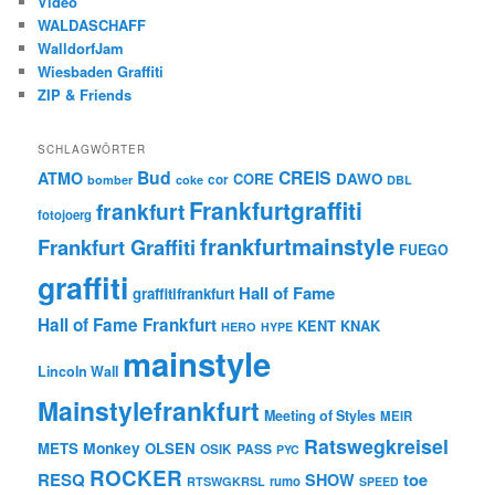
Video
WALDASCHAFF
WalldorfJam
Wiesbaden Graffiti
ZIP & Friends
SCHLAGWÖRTER
Bud
CREIS
ATMO
CORE
DAWO
cor
bomber
coke
DBL
Frankfurtgraffiti
frankfurt
fotojoerg
frankfurtmainstyle
Frankfurt Graffiti
FUEGO
graffiti
Hall of Fame
graffitifrankfurt
Hall of Fame Frankfurt
KENT
KNAK
HERO
HYPE
mainstyle
Lincoln Wall
Mainstylefrankfurt
Meeting of Styles
MEIR
Ratswegkreisel
Monkey
METS
OLSEN
PASS
OSIK
PYC
ROCKER
RESQ
toe
SHOW
rumo
RTSWGKRSL
SPEED