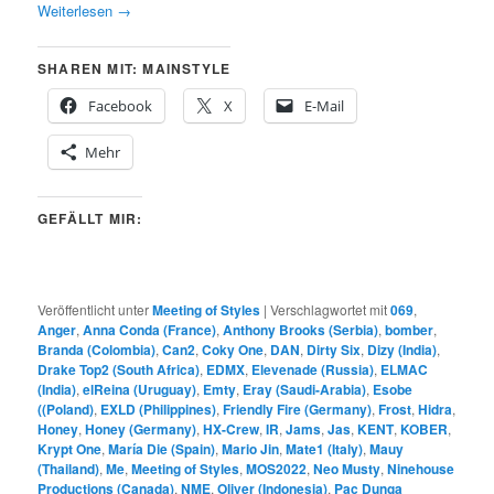
Weiterlesen
→
SHAREN MIT: MAINSTYLE
Facebook
X
E-Mail
Mehr
GEFÄLLT MIR:
Veröffentlicht unter
Meeting of Styles
|
Verschlagwortet mit
069
,
Anger
,
Anna Conda (France)
,
Anthony Brooks (Serbia)
,
bomber
,
Branda (Colombia)
,
Can2
,
Coky One
,
DAN
,
Dirty Six
,
Dizy (India)
,
Drake Top2 (South Africa)
,
EDMX
,
Elevenade (Russia)
,
ELMAC
(India)
,
elReina (Uruguay)
,
Emty
,
Eray (Saudi-Arabia)
,
Esobe
((Poland)
,
EXLD (Philippines)
,
Friendly Fire (Germany)
,
Frost
,
Hidra
,
Honey
,
Honey (Germany)
,
HX-Crew
,
IR
,
Jams
,
Jas
,
KENT
,
KOBER
,
Krypt One
,
María Die (Spain)
,
Mario Jin
,
Mate1 (Italy)
,
Mauy
(Thailand)
,
Me
,
Meeting of Styles
,
MOS2022
,
Neo Musty
,
Ninehouse
Productions (Canada)
,
NME
,
Oliver (Indonesia)
,
Pac Dunga