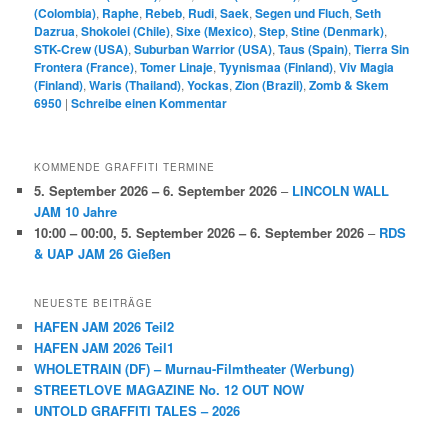
(Colombia)
,
Raphe
,
Rebeb
,
Rudi
,
Saek
,
Segen und Fluch
,
Seth
Dazrua
,
Shokolei (Chile)
,
Sixe (Mexico)
,
Step
,
Stine (Denmark)
,
STK-Crew (USA)
,
Suburban Warrior (USA)
,
Taus (Spain)
,
Tierra Sin
Frontera (France)
,
Tomer Linaje
,
Tyynismaa (Finland)
,
Viv Magia
(Finland)
,
Waris (Thailand)
,
Yockas
,
Zion (Brazil)
,
Zomb & Skem
6950
|
Schreibe einen Kommentar
KOMMENDE GRAFFITI TERMINE
5. September 2026
–
6. September 2026
–
LINCOLN WALL
JAM 10 Jahre
10:00
–
00:00
,
5. September 2026
–
6. September 2026
–
RDS
& UAP JAM 26 Gießen
NEUESTE BEITRÄGE
HAFEN JAM 2026 Teil2
HAFEN JAM 2026 Teil1
WHOLETRAIN (DF) – Murnau-Filmtheater (Werbung)
STREETLOVE MAGAZINE No. 12 OUT NOW
UNTOLD GRAFFITI TALES – 2026