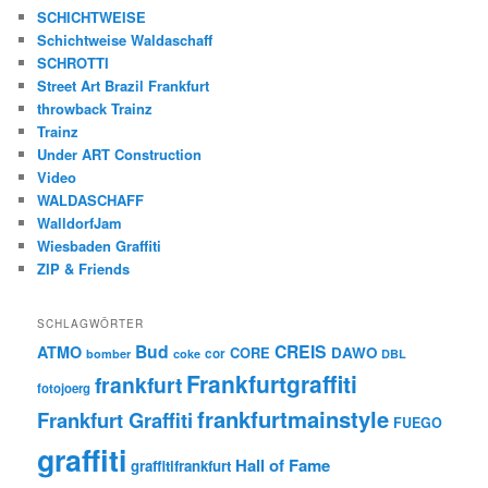
SCHICHTWEISE
Schichtweise Waldaschaff
SCHROTTI
Street Art Brazil Frankfurt
throwback Trainz
Trainz
Under ART Construction
Video
WALDASCHAFF
WalldorfJam
Wiesbaden Graffiti
ZIP & Friends
SCHLAGWÖRTER
Bud
CREIS
ATMO
CORE
DAWO
cor
bomber
coke
DBL
Frankfurtgraffiti
frankfurt
fotojoerg
frankfurtmainstyle
Frankfurt Graffiti
FUEGO
graffiti
Hall of Fame
graffitifrankfurt