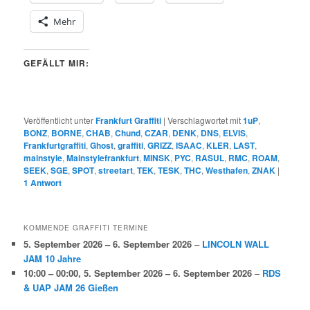
Mehr
GEFÄLLT MIR:
Veröffentlicht unter
Frankfurt Graffiti
|
Verschlagwortet mit
1uP
,
BONZ
,
BORNE
,
CHAB
,
Chund
,
CZAR
,
DENK
,
DNS
,
ELVIS
,
Frankfurtgraffiti
,
Ghost
,
graffiti
,
GRIZZ
,
ISAAC
,
KLER
,
LAST
,
mainstyle
,
Mainstylefrankfurt
,
MINSK
,
PYC
,
RASUL
,
RMC
,
ROAM
,
SEEK
,
SGE
,
SPOT
,
streetart
,
TEK
,
TESK
,
THC
,
Westhafen
,
ZNAK
|
1
Antwort
KOMMENDE GRAFFITI TERMINE
5. September 2026
–
6. September 2026
–
LINCOLN WALL
JAM 10 Jahre
10:00
–
00:00
,
5. September 2026
–
6. September 2026
–
RDS
& UAP JAM 26 Gießen