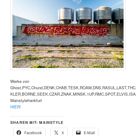
Werke von
Ghost,PYC,Chund,DENK,CHAB,TESK,ROAM,DNS,RASUL,LAST,THC
KLER,BORNE,SEEK,CZAR,ZNAK,MINSK,1UP,RMC,SPOT,ELVIS,ISAAC,
Mainstylefrankfurt
HIER!
SHAREN MIT: MAINSTYLE
Facebook
X
E-Mail