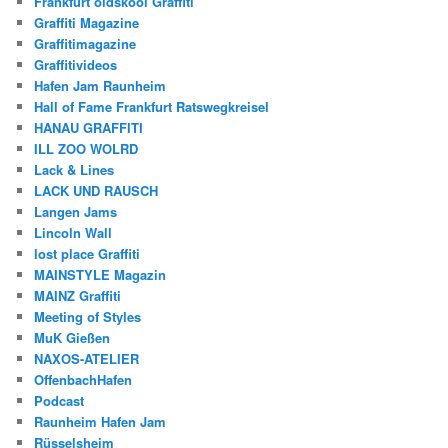
Frankfurt oldskool Graffiti
Graffiti Magazine
Graffitimagazine
Graffitivideos
Hafen Jam Raunheim
Hall of Fame Frankfurt Ratswegkreisel
HANAU GRAFFITI
ILL ZOO WOLRD
Lack & Lines
LACK UND RAUSCH
Langen Jams
Lincoln Wall
lost place Graffiti
MAINSTYLE Magazin
MAINZ Graffiti
Meeting of Styles
MuK Gießen
NAXOS-ATELIER
OffenbachHafen
Podcast
Raunheim Hafen Jam
Rüsselsheim