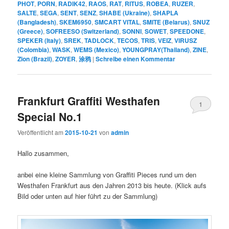
PHOT
,
PORN
,
RADIK42
,
RAOS
,
RAT
,
RITUS
,
ROBEA
,
RUZER
,
SALTE
,
SEGA
,
SENT
,
SENZ
,
SHABE (Ukraine)
,
SHAPLA
(Bangladesh)
,
SKEM6950
,
SMCART VITAL
,
SMITE (Belarus)
,
SNUZ
(Greece)
,
SOFREESO (Switzerland)
,
SONNI
,
SOWET
,
SPEEDONE
,
SPEKER (Italy)
,
SREK
,
TADLOCK
,
TECOS
,
TRIS
,
VEIZ
,
VIRUSZ
(Colombia)
,
WASK
,
WEMS (Mexico)
,
YOUNGPRAY(Thailand)
,
ZINE
,
Zion (Brazil)
,
ZOYER
,
涂鸦
|
Schreibe einen Kommentar
Frankfurt Graffiti Westhafen
1
Special No.1
Veröffentlicht am
2015-10-21
von
admin
Hallo zusammen,
anbei eine kleine Sammlung von Graffiti Pieces rund um den
Westhafen Frankfurt aus den Jahren 2013 bis heute. (Klick aufs
Bild oder unten auf hier führt zu der Sammlung)