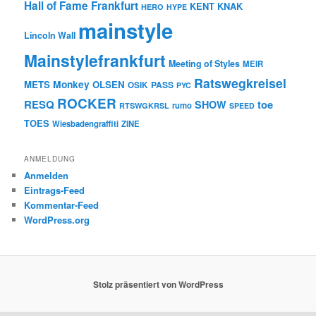
Hall of Fame Frankfurt
KENT
KNAK
HERO
HYPE
mainstyle
Lincoln Wall
Mainstylefrankfurt
Meeting of Styles
MEIR
Ratswegkreisel
Monkey
METS
OLSEN
PASS
OSIK
PYC
ROCKER
RESQ
toe
SHOW
rumo
RTSWGKRSL
SPEED
TOES
Wiesbadengraffiti
ZINE
ANMELDUNG
Anmelden
Eintrags-Feed
Kommentar-Feed
WordPress.org
Stolz präsentiert von WordPress