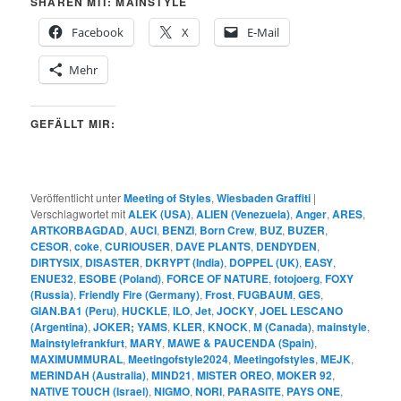
SHAREN MIT: MAINSTYLE
Facebook
X
E-Mail
Mehr
GEFÄLLT MIR:
Veröffentlicht unter
Meeting of Styles
,
Wiesbaden Graffiti
|
Verschlagwortet mit
ALEK (USA)
,
ALIEN (Venezuela)
,
Anger
,
ARES
,
ARTKORBAGDAD
,
AUCI
,
BENZI
,
Born Crew
,
BUZ
,
BUZER
,
CESOR
,
coke
,
CURIOUSER
,
DAVE PLANTS
,
DENDYDEN
,
DIRTYSIX
,
DISASTER
,
DKRYPT (India)
,
DOPPEL (UK)
,
EASY
,
ENUE32
,
ESOBE (Poland)
,
FORCE OF NATURE
,
fotojoerg
,
FOXY
(Russia)
,
Friendly Fire (Germany)
,
Frost
,
FUGBAUM
,
GES
,
GIAN.BA1 (Peru)
,
HUCKLE
,
ILO
,
Jet
,
JOCKY
,
JOEL LESCANO
(Argentina)
,
JOKER; YAMS
,
KLER
,
KNOCK
,
M (Canada)
,
mainstyle
,
Mainstylefrankfurt
,
MARY
,
MAWE & PAUCENDA (Spain)
,
MAXIMUMMURAL
,
Meetingofstyle2024
,
Meetingofstyles
,
MEJK
,
MERINDAH (Australia)
,
MIND21
,
MISTER OREO
,
MOKER 92
,
NATIVE TOUCH (Israel)
,
NIGMO
,
NORI
,
PARASITE
,
PAYS ONE
,