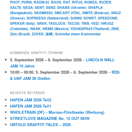
PHOT
,
PORN
,
RADIK42
,
RAOS
,
RAT
,
RITUS
,
ROBEA
,
RUZER
,
SALTE
,
SEGA
,
SENT
,
SENZ
,
SHABE (Ukraine)
,
SHAPLA
(Bangladesh)
,
SKEM6950
,
SMCART VITAL
,
SMITE (Belarus)
,
SNUZ
(Greece)
,
SOFREESO (Switzerland)
,
SONNI
,
SOWET
,
SPEEDONE
,
SPEKER (Italy)
,
SREK
,
TADLOCK
,
TECOS
,
TRIS
,
VEIZ
,
VIRUSZ
(Colombia)
,
WASK
,
WEMS (Mexico)
,
YOUNGPRAY(Thailand)
,
ZINE
,
Zion (Brazil)
,
ZOYER
,
涂鸦
|
Schreibe einen Kommentar
KOMMENDE GRAFFITI TERMINE
5. September 2026
–
6. September 2026
–
LINCOLN WALL
JAM 10 Jahre
10:00
–
00:00
,
5. September 2026
–
6. September 2026
–
RDS
& UAP JAM 26 Gießen
NEUESTE BEITRÄGE
HAFEN JAM 2026 Teil2
HAFEN JAM 2026 Teil1
WHOLETRAIN (DF) – Murnau-Filmtheater (Werbung)
STREETLOVE MAGAZINE No. 12 OUT NOW
UNTOLD GRAFFITI TALES – 2026