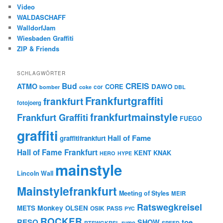
Video
WALDASCHAFF
WalldorfJam
Wiesbaden Graffiti
ZIP & Friends
SCHLAGWÖRTER
Bud
CREIS
ATMO
CORE
DAWO
cor
bomber
coke
DBL
Frankfurtgraffiti
frankfurt
fotojoerg
frankfurtmainstyle
Frankfurt Graffiti
FUEGO
graffiti
Hall of Fame
graffitifrankfurt
Hall of Fame Frankfurt
KENT
KNAK
HERO
HYPE
mainstyle
Lincoln Wall
Mainstylefrankfurt
Meeting of Styles
MEIR
Ratswegkreisel
Monkey
METS
OLSEN
PASS
OSIK
PYC
ROCKER
RESQ
toe
SHOW
rumo
RTSWGKRSL
SPEED