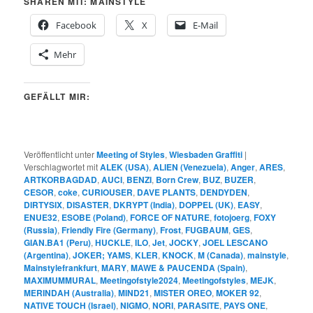
SHAREN MIT: MAINSTYLE
Facebook
X
E-Mail
Mehr
GEFÄLLT MIR:
Veröffentlicht unter
Meeting of Styles
,
Wiesbaden Graffiti
|
Verschlagwortet mit
ALEK (USA)
,
ALIEN (Venezuela)
,
Anger
,
ARES
,
ARTKORBAGDAD
,
AUCI
,
BENZI
,
Born Crew
,
BUZ
,
BUZER
,
CESOR
,
coke
,
CURIOUSER
,
DAVE PLANTS
,
DENDYDEN
,
DIRTYSIX
,
DISASTER
,
DKRYPT (India)
,
DOPPEL (UK)
,
EASY
,
ENUE32
,
ESOBE (Poland)
,
FORCE OF NATURE
,
fotojoerg
,
FOXY
(Russia)
,
Friendly Fire (Germany)
,
Frost
,
FUGBAUM
,
GES
,
GIAN.BA1 (Peru)
,
HUCKLE
,
ILO
,
Jet
,
JOCKY
,
JOEL LESCANO
(Argentina)
,
JOKER; YAMS
,
KLER
,
KNOCK
,
M (Canada)
,
mainstyle
,
Mainstylefrankfurt
,
MARY
,
MAWE & PAUCENDA (Spain)
,
MAXIMUMMURAL
,
Meetingofstyle2024
,
Meetingofstyles
,
MEJK
,
MERINDAH (Australia)
,
MIND21
,
MISTER OREO
,
MOKER 92
,
NATIVE TOUCH (Israel)
,
NIGMO
,
NORI
,
PARASITE
,
PAYS ONE
,