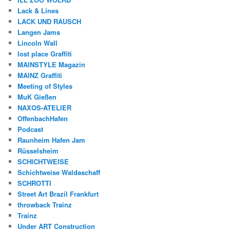
Lack & Lines
LACK UND RAUSCH
Langen Jams
Lincoln Wall
lost place Graffiti
MAINSTYLE Magazin
MAINZ Graffiti
Meeting of Styles
MuK Gießen
NAXOS-ATELIER
OffenbachHafen
Podcast
Raunheim Hafen Jam
Rüsselsheim
SCHICHTWEISE
Schichtweise Waldaschaff
SCHROTTI
Street Art Brazil Frankfurt
throwback Trainz
Trainz
Under ART Construction