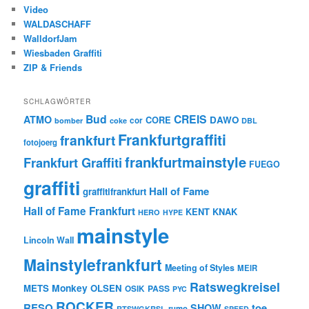
Video
WALDASCHAFF
WalldorfJam
Wiesbaden Graffiti
ZIP & Friends
SCHLAGWÖRTER
Bud
CREIS
ATMO
CORE
DAWO
cor
bomber
coke
DBL
Frankfurtgraffiti
frankfurt
fotojoerg
frankfurtmainstyle
Frankfurt Graffiti
FUEGO
graffiti
Hall of Fame
graffitifrankfurt
Hall of Fame Frankfurt
KENT
KNAK
HERO
HYPE
mainstyle
Lincoln Wall
Mainstylefrankfurt
Meeting of Styles
MEIR
Ratswegkreisel
Monkey
METS
OLSEN
PASS
OSIK
PYC
ROCKER
RESQ
toe
SHOW
rumo
RTSWGKRSL
SPEED