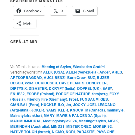
SHAREN MIT: MAINSTYLE
Facebook
X
E-Mail
Mehr
GEFÄLLT MIR:
Veröffentlicht unter
Meeting of Styles
,
Wiesbaden Graffiti
|
Verschlagwortet mit
ALEK (USA)
,
ALIEN (Venezuela)
,
Anger
,
ARES
,
ARTKORBAGDAD
,
AUCI
,
BENZI
,
Born Crew
,
BUZ
,
BUZER
,
CESOR
,
coke
,
CURIOUSER
,
DAVE PLANTS
,
DENDYDEN
,
DIRTYSIX
,
DISASTER
,
DKRYPT (India)
,
DOPPEL (UK)
,
EASY
,
ENUE32
,
ESOBE (Poland)
,
FORCE OF NATURE
,
fotojoerg
,
FOXY
(Russia)
,
Friendly Fire (Germany)
,
Frost
,
FUGBAUM
,
GES
,
GIAN.BA1 (Peru)
,
HUCKLE
,
ILO
,
Jet
,
JOCKY
,
JOEL LESCANO
(Argentina)
,
JOKER; YAMS
,
KLER
,
KNOCK
,
M (Canada)
,
mainstyle
,
Mainstylefrankfurt
,
MARY
,
MAWE & PAUCENDA (Spain)
,
MAXIMUMMURAL
,
Meetingofstyle2024
,
Meetingofstyles
,
MEJK
,
MERINDAH (Australia)
,
MIND21
,
MISTER OREO
,
MOKER 92
,
NATIVE TOUCH (Israel)
,
NIGMO
,
NORI
,
PARASITE
,
PAYS ONE
,