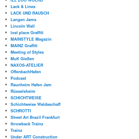
Lack & Lines
LACK UND RAUSCH
Langen Jams
Lincoln Wall
lost place Graffiti
MAINSTYLE Magazin
MAINZ Graffiti
Meeting of Styles
MuK Gießen
NAXOS-ATELIER
OffenbachHafen
Podcast
Raunheim Hafen Jam
Rüsselsheim
SCHICHTWEISE
Schichtweise Waldaschaff
SCHROTTI
Street Art Brazil Frankfurt
throwback Trainz
Trainz
Under ART Construction