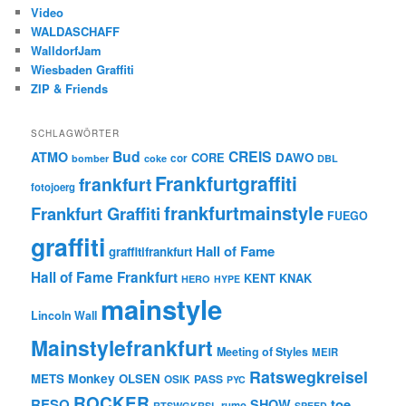
Video
WALDASCHAFF
WalldorfJam
Wiesbaden Graffiti
ZIP & Friends
SCHLAGWÖRTER
Bud
CREIS
ATMO
CORE
DAWO
cor
bomber
coke
DBL
Frankfurtgraffiti
frankfurt
fotojoerg
frankfurtmainstyle
Frankfurt Graffiti
FUEGO
graffiti
Hall of Fame
graffitifrankfurt
Hall of Fame Frankfurt
KENT
KNAK
HERO
HYPE
mainstyle
Lincoln Wall
Mainstylefrankfurt
Meeting of Styles
MEIR
Ratswegkreisel
Monkey
METS
OLSEN
PASS
OSIK
PYC
ROCKER
RESQ
toe
SHOW
rumo
RTSWGKRSL
SPEED