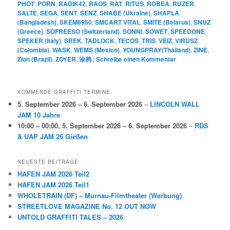
PHOT
,
PORN
,
RADIK42
,
RAOS
,
RAT
,
RITUS
,
ROBEA
,
RUZER
,
SALTE
,
SEGA
,
SENT
,
SENZ
,
SHABE (Ukraine)
,
SHAPLA
(Bangladesh)
,
SKEM6950
,
SMCART VITAL
,
SMITE (Belarus)
,
SNUZ
(Greece)
,
SOFREESO (Switzerland)
,
SONNI
,
SOWET
,
SPEEDONE
,
SPEKER (Italy)
,
SREK
,
TADLOCK
,
TECOS
,
TRIS
,
VEIZ
,
VIRUSZ
(Colombia)
,
WASK
,
WEMS (Mexico)
,
YOUNGPRAY(Thailand)
,
ZINE
,
Zion (Brazil)
,
ZOYER
,
涂鸦
|
Schreibe einen Kommentar
KOMMENDE GRAFFITI TERMINE
5. September 2026
–
6. September 2026
–
LINCOLN WALL
JAM 10 Jahre
10:00
–
00:00
,
5. September 2026
–
6. September 2026
–
RDS
& UAP JAM 26 Gießen
NEUESTE BEITRÄGE
HAFEN JAM 2026 Teil2
HAFEN JAM 2026 Teil1
WHOLETRAIN (DF) – Murnau-Filmtheater (Werbung)
STREETLOVE MAGAZINE No. 12 OUT NOW
UNTOLD GRAFFITI TALES – 2026