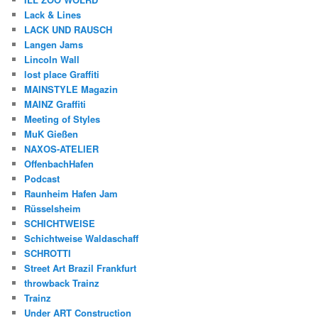
Lack & Lines
LACK UND RAUSCH
Langen Jams
Lincoln Wall
lost place Graffiti
MAINSTYLE Magazin
MAINZ Graffiti
Meeting of Styles
MuK Gießen
NAXOS-ATELIER
OffenbachHafen
Podcast
Raunheim Hafen Jam
Rüsselsheim
SCHICHTWEISE
Schichtweise Waldaschaff
SCHROTTI
Street Art Brazil Frankfurt
throwback Trainz
Trainz
Under ART Construction