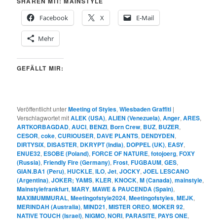
SHAREN MIT: MAINSTYLE
Facebook
X
E-Mail
Mehr
GEFÄLLT MIR:
Veröffentlicht unter
Meeting of Styles
,
Wiesbaden Graffiti
|
Verschlagwortet mit
ALEK (USA)
,
ALIEN (Venezuela)
,
Anger
,
ARES
,
ARTKORBAGDAD
,
AUCI
,
BENZI
,
Born Crew
,
BUZ
,
BUZER
,
CESOR
,
coke
,
CURIOUSER
,
DAVE PLANTS
,
DENDYDEN
,
DIRTYSIX
,
DISASTER
,
DKRYPT (India)
,
DOPPEL (UK)
,
EASY
,
ENUE32
,
ESOBE (Poland)
,
FORCE OF NATURE
,
fotojoerg
,
FOXY
(Russia)
,
Friendly Fire (Germany)
,
Frost
,
FUGBAUM
,
GES
,
GIAN.BA1 (Peru)
,
HUCKLE
,
ILO
,
Jet
,
JOCKY
,
JOEL LESCANO
(Argentina)
,
JOKER; YAMS
,
KLER
,
KNOCK
,
M (Canada)
,
mainstyle
,
Mainstylefrankfurt
,
MARY
,
MAWE & PAUCENDA (Spain)
,
MAXIMUMMURAL
,
Meetingofstyle2024
,
Meetingofstyles
,
MEJK
,
MERINDAH (Australia)
,
MIND21
,
MISTER OREO
,
MOKER 92
,
NATIVE TOUCH (Israel)
,
NIGMO
,
NORI
,
PARASITE
,
PAYS ONE
,