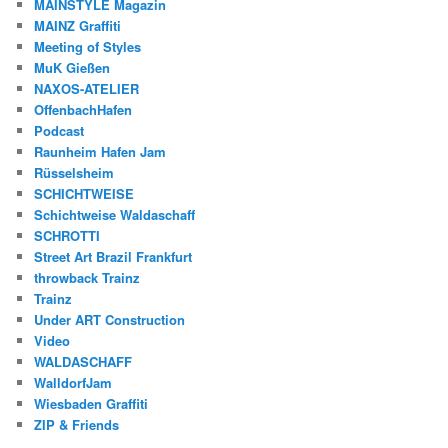
MAINSTYLE Magazin
MAINZ Graffiti
Meeting of Styles
MuK Gießen
NAXOS-ATELIER
OffenbachHafen
Podcast
Raunheim Hafen Jam
Rüsselsheim
SCHICHTWEISE
Schichtweise Waldaschaff
SCHROTTI
Street Art Brazil Frankfurt
throwback Trainz
Trainz
Under ART Construction
Video
WALDASCHAFF
WalldorfJam
Wiesbaden Graffiti
ZIP & Friends