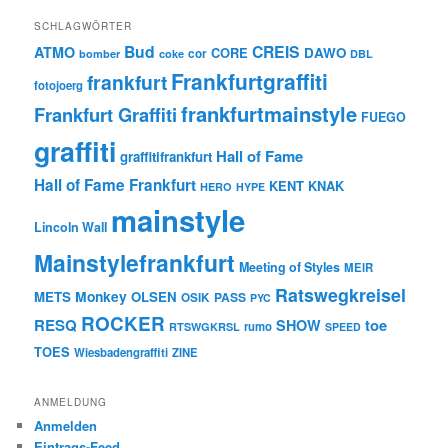
SCHLAGWÖRTER
Bud
CREIS
ATMO
CORE
DAWO
cor
bomber
coke
DBL
Frankfurtgraffiti
frankfurt
fotojoerg
frankfurtmainstyle
Frankfurt Graffiti
FUEGO
graffiti
Hall of Fame
graffitifrankfurt
Hall of Fame Frankfurt
KENT
KNAK
HERO
HYPE
mainstyle
Lincoln Wall
Mainstylefrankfurt
Meeting of Styles
MEIR
Ratswegkreisel
Monkey
METS
OLSEN
PASS
OSIK
PYC
ROCKER
RESQ
toe
SHOW
rumo
RTSWGKRSL
SPEED
TOES
Wiesbadengraffiti
ZINE
ANMELDUNG
Anmelden
Eintrags-Feed