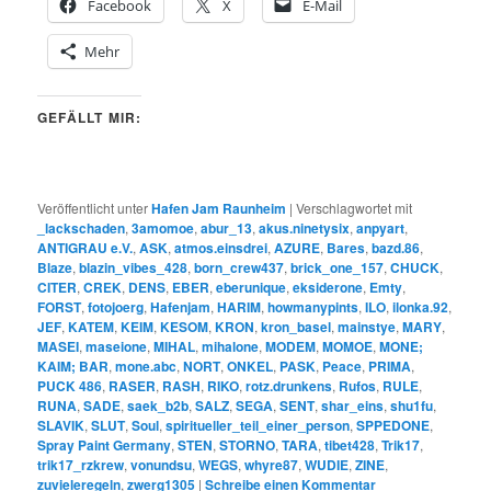
Facebook
X
E-Mail
Mehr
GEFÄLLT MIR:
Veröffentlicht unter
Hafen Jam Raunheim
|
Verschlagwortet mit
_lackschaden
,
3amomoe
,
abur_13
,
akus.ninetysix
,
anpyart
,
ANTIGRAU e.V.
,
ASK
,
atmos.einsdrei
,
AZURE
,
Bares
,
bazd.86
,
Blaze
,
blazin_vibes_428
,
born_crew437
,
brick_one_157
,
CHUCK
,
CITER
,
CREK
,
DENS
,
EBER
,
eberunique
,
eksiderone
,
Emty
,
FORST
,
fotojoerg
,
Hafenjam
,
HARIM
,
howmanypints
,
ILO
,
ilonka.92
,
JEF
,
KATEM
,
KEIM
,
KESOM
,
KRON
,
kron_basel
,
mainstye
,
MARY
,
MASEI
,
maseione
,
MIHAL
,
mihalone
,
MODEM
,
MOMOE
,
MONE;
KAIM; BAR
,
mone.abc
,
NORT
,
ONKEL
,
PASK
,
Peace
,
PRIMA
,
PUCK 486
,
RASER
,
RASH
,
RIKO
,
rotz.drunkens
,
Rufos
,
RULE
,
RUNA
,
SADE
,
saek_b2b
,
SALZ
,
SEGA
,
SENT
,
shar_eins
,
shu1fu
,
SLAVIK
,
SLUT
,
Soul
,
spiritueller_teil_einer_person
,
SPPEDONE
,
Spray Paint Germany
,
STEN
,
STORNO
,
TARA
,
tibet428
,
Trik17
,
trik17_rzkrew
,
vonundsu
,
WEGS
,
whyre87
,
WUDIE
,
ZINE
,
zuvieleregeln
,
zwerg1305
|
Schreibe einen Kommentar