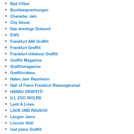
Bad Vilbel
Buchbesprechungen
Character Jam
City Ghost
Das dreckige Dutzend
EWS
Frankfurt A66 Graffiti
Frankfurt Graffiti
Frankfurt oldskool Graffiti
Graffiti Magazine
Graffitimagazine
Graffitivideos
Hafen Jam Raunheim
Hall of Fame Frankfurt Ratswegkreisel
HANAU GRAFFITI
ILL ZOO WOLRD
Lack & Lines
LACK UND RAUSCH
Langen Jams
Lincoln Wall
lost place Graffiti