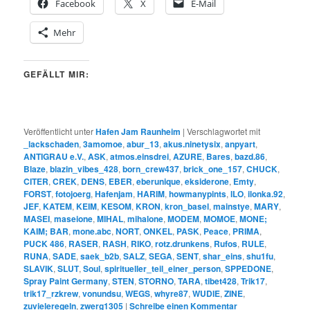
Facebook
X
E-Mail
Mehr
GEFÄLLT MIR:
Veröffentlicht unter
Hafen Jam Raunheim
|
Verschlagwortet mit
_lackschaden
,
3amomoe
,
abur_13
,
akus.ninetysix
,
anpyart
,
ANTIGRAU e.V.
,
ASK
,
atmos.einsdrei
,
AZURE
,
Bares
,
bazd.86
,
Blaze
,
blazin_vibes_428
,
born_crew437
,
brick_one_157
,
CHUCK
,
CITER
,
CREK
,
DENS
,
EBER
,
eberunique
,
eksiderone
,
Emty
,
FORST
,
fotojoerg
,
Hafenjam
,
HARIM
,
howmanypints
,
ILO
,
ilonka.92
,
JEF
,
KATEM
,
KEIM
,
KESOM
,
KRON
,
kron_basel
,
mainstye
,
MARY
,
MASEI
,
maseione
,
MIHAL
,
mihalone
,
MODEM
,
MOMOE
,
MONE;
KAIM; BAR
,
mone.abc
,
NORT
,
ONKEL
,
PASK
,
Peace
,
PRIMA
,
PUCK 486
,
RASER
,
RASH
,
RIKO
,
rotz.drunkens
,
Rufos
,
RULE
,
RUNA
,
SADE
,
saek_b2b
,
SALZ
,
SEGA
,
SENT
,
shar_eins
,
shu1fu
,
SLAVIK
,
SLUT
,
Soul
,
spiritueller_teil_einer_person
,
SPPEDONE
,
Spray Paint Germany
,
STEN
,
STORNO
,
TARA
,
tibet428
,
Trik17
,
trik17_rzkrew
,
vonundsu
,
WEGS
,
whyre87
,
WUDIE
,
ZINE
,
zuvieleregeln
,
zwerg1305
|
Schreibe einen Kommentar