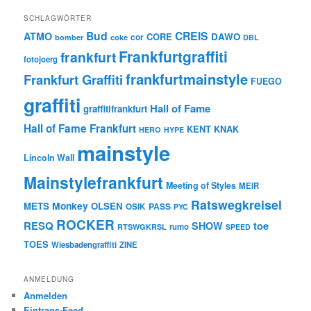
SCHLAGWÖRTER
Bud
CREIS
ATMO
CORE
DAWO
cor
bomber
coke
DBL
Frankfurtgraffiti
frankfurt
fotojoerg
frankfurtmainstyle
Frankfurt Graffiti
FUEGO
graffiti
Hall of Fame
graffitifrankfurt
Hall of Fame Frankfurt
KENT
KNAK
HERO
HYPE
mainstyle
Lincoln Wall
Mainstylefrankfurt
Meeting of Styles
MEIR
Ratswegkreisel
Monkey
METS
OLSEN
PASS
OSIK
PYC
ROCKER
RESQ
toe
SHOW
rumo
RTSWGKRSL
SPEED
TOES
Wiesbadengraffiti
ZINE
ANMELDUNG
Anmelden
Eintrags-Feed