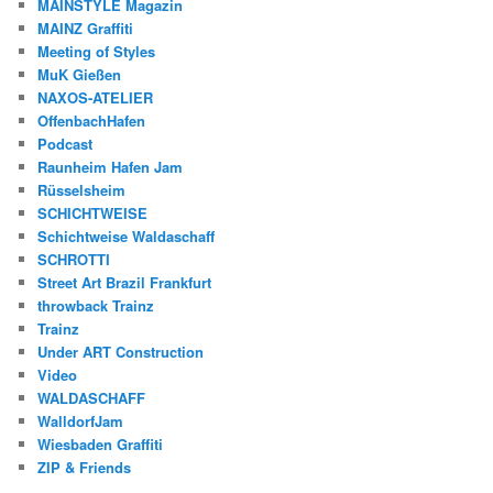
MAINSTYLE Magazin
MAINZ Graffiti
Meeting of Styles
MuK Gießen
NAXOS-ATELIER
OffenbachHafen
Podcast
Raunheim Hafen Jam
Rüsselsheim
SCHICHTWEISE
Schichtweise Waldaschaff
SCHROTTI
Street Art Brazil Frankfurt
throwback Trainz
Trainz
Under ART Construction
Video
WALDASCHAFF
WalldorfJam
Wiesbaden Graffiti
ZIP & Friends