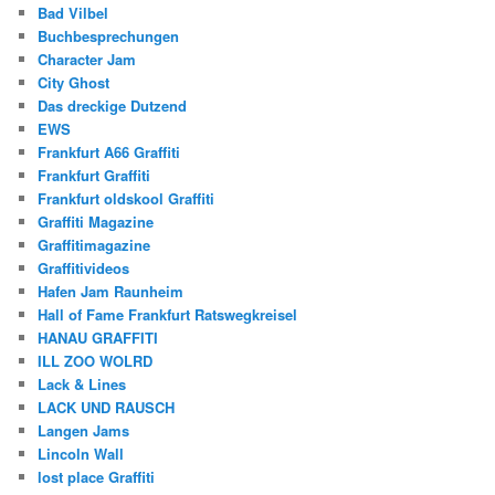
Bad Vilbel
Buchbesprechungen
Character Jam
City Ghost
Das dreckige Dutzend
EWS
Frankfurt A66 Graffiti
Frankfurt Graffiti
Frankfurt oldskool Graffiti
Graffiti Magazine
Graffitimagazine
Graffitivideos
Hafen Jam Raunheim
Hall of Fame Frankfurt Ratswegkreisel
HANAU GRAFFITI
ILL ZOO WOLRD
Lack & Lines
LACK UND RAUSCH
Langen Jams
Lincoln Wall
lost place Graffiti