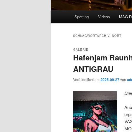
Hauptmenü
Spotting
Videos
MAG 
SCHLAGWORTARCHIV:
NORT
GALERIE
Hafenjam Raunhe
ANTIGRAU
Veröffentlicht am
2025-09-27
von
ad
Die
Anb
org
VAG
MOI