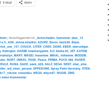
E-Mail
Mehr
heim
|
Verschlagwortet mit
_lackschaden
,
3amomoe
,
abur_13
,
e.V.
,
ASK
,
atmos.einsdrei
,
AZURE
,
Bares
,
bazd.86
,
Blaze
,
rick_one_157
,
CHUCK
,
CITER
,
CREK
,
DENS
,
EBER
,
eberunique
,
g
,
Hafenjam
,
HARIM
,
howmanypints
,
ILO
,
ilonka.92
,
JEF
,
KATEM
,
mainstye
,
MARY
,
MASEI
,
maseione
,
MIHAL
,
mihalone
,
MODEM
,
.abc
,
NORT
,
ONKEL
,
PASK
,
Peace
,
PRIMA
,
PUCK 486
,
RASER
,
,
RULE
,
RUNA
,
SADE
,
saek_b2b
,
SALZ
,
SEGA
,
SENT
,
shar_eins
,
ueller_teil_einer_person
,
SPPEDONE
,
Spray Paint Germany
,
STEN
,
rik17_rzkrew
,
vonundsu
,
WEGS
,
whyre87
,
WUDIE
,
ZINE
,
e einen Kommentar