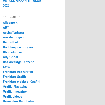
UNTOLD GRAFFITI TALES –
2026
KATEGORIEN
Allgemein
ART
Aschaffenburg
Ausstellungen
Bad Vilbel
Buchbesprechungen
Character Jam
City Ghost
Das dreckige Dutzend
EWS
Frankfurt A66 Graffiti
Frankfurt Graffiti
Frankfurt oldskool Graffiti
Graffiti Magazine
Graffitimagazine
Graffitivideos
Hafen Jam Raunheim