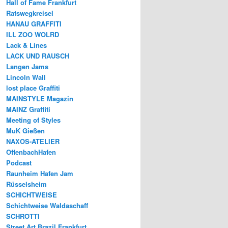
Hall of Fame Frankfurt
Ratswegkreisel
HANAU GRAFFITI
ILL ZOO WOLRD
Lack & Lines
LACK UND RAUSCH
Langen Jams
Lincoln Wall
lost place Graffiti
MAINSTYLE Magazin
MAINZ Graffiti
Meeting of Styles
MuK Gießen
NAXOS-ATELIER
OffenbachHafen
Podcast
Raunheim Hafen Jam
Rüsselsheim
SCHICHTWEISE
Schichtweise Waldaschaff
SCHROTTI
Street Art Brazil Frankfurt