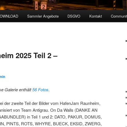
DOWNLOAD
Sammler Angebote
DSGVO
Kontakt
Communit
im 2025 Teil 2 –
min
se Galerie enthält
56 Fotos
.
ei der zweite Teil der Bilder vom HafenJam Raunheim,
anisiert von Team Antigrau. On Da Walls (DANKE AN
ABUNDLER) in Teil 1 und 2: DATO, PAKUR, DOMUS,
N, PINTS, ROTS, WHYRE, BUECK, EKSID, ZWERG,