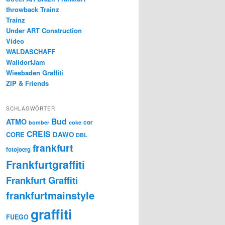
throwback Trainz
Trainz
Under ART Construction
Video
WALDASCHAFF
WalldorfJam
Wiesbaden Graffiti
ZIP & Friends
SCHLAGWÖRTER
Bud
ATMO
cor
bomber
coke
CREIS
CORE
DAWO
DBL
frankfurt
fotojoerg
Frankfurtgraffiti
Frankfurt Graffiti
frankfurtmainstyle
graffiti
FUEGO