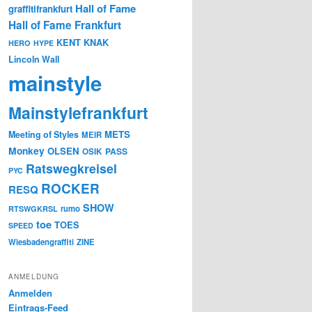
Hall of Fame
graffitifrankfurt
Hall of Fame Frankfurt
KENT
KNAK
HERO
HYPE
Lincoln Wall
mainstyle
Mainstylefrankfurt
METS
Meeting of Styles
MEIR
Monkey
OLSEN
PASS
OSIK
Ratswegkreisel
PYC
ROCKER
RESQ
SHOW
rumo
RTSWGKRSL
toe
TOES
SPEED
Wiesbadengraffiti
ZINE
ANMELDUNG
Anmelden
Eintrags-Feed