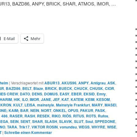
R13, BAZD86, ANPY, BRICK, SHAR, ATMOS, IMOR, …
E-Mail
Mehr
heim
|
Verschlagwortet mit
ABUR13
,
AKUS96
,
ANPY
,
Antigrau
,
ASK
,
SR
,
BAZD86
,
BELT
,
Blaze
,
BRICK
,
BUECK
,
CHUCK
,
CHUSK
,
CIOR
,
IES CREW
,
DATO
,
DENS
,
DOMUS
,
EASY
,
EBER
,
EKSID
,
Emty
,
HARIM
,
HIK
,
ILO
,
IMOR
,
JANE
,
JEF
,
KAT
,
KATEM
,
KEIM
,
KESOM
,
,
KRON
,
KULT
,
LEISA
,
mainstyle
,
Mainstyle Frankfurt
,
MARY
,
MASEI
,
NE; KAIM; BAR
,
NEIN
,
NORT
,
ONKEL
,
OPUS
,
PAKUR
,
PASK
,
 486
,
RASER
,
RASH
,
RESEK
,
RIKO
,
RIÖS
,
RITUS
,
ROTS
,
Rufos
,
SEGA
,
SEIN
,
SENT
,
SHAR
,
SLASH
,
SLAVIK
,
SLUT
,
Soul
,
SPPEDONE
,
NO
,
TARA
,
Trik17
,
VIKTOR ROSIN
,
vonundsu
,
WEGS
,
WHYRE
,
WISE
,
T
|
Schreibe einen Kommentar