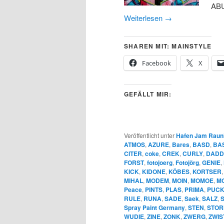
ABU
Weiterlesen
→
SHAREN MIT: MAINSTYLE
Facebook
X
GEFÄLLT MIR:
Veröffentlicht unter
Hafen Jam Raun
ATMOS
,
AZURE
,
Bares
,
BASD
,
BA
CITER
,
coke
,
CREK
,
CURLY
,
DADD
FORST
,
fotojoerg
,
Fotojörg
,
GENIE
,
KICK
,
KIDONE
,
KÖBES
,
KORTSER
MIHAL
,
MODEM
,
MOIN
,
MOMOE
,
MO
Peace
,
PINTS
,
PLAS
,
PRIMA
,
PUCK
RULE
,
RUNA
,
SADE
,
Saek
,
SALZ
,
Spray Paint Germany
,
STEN
,
STOR
WUDIE
,
ZINE
,
ZONK
,
ZWERG
,
ZWIS