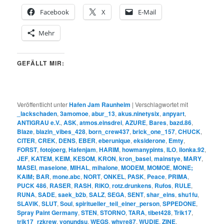
Facebook
X
E-Mail
Mehr
GEFÄLLT MIR:
Veröffentlicht unter
Hafen Jam Raunheim
|
Verschlagwortet mit
_lackschaden
,
3amomoe
,
abur_13
,
akus.ninetysix
,
anpyart
,
ANTIGRAU e.V.
,
ASK
,
atmos.einsdrei
,
AZURE
,
Bares
,
bazd.86
,
Blaze
,
blazin_vibes_428
,
born_crew437
,
brick_one_157
,
CHUCK
,
CITER
,
CREK
,
DENS
,
EBER
,
eberunique
,
eksiderone
,
Emty
,
FORST
,
fotojoerg
,
Hafenjam
,
HARIM
,
howmanypints
,
ILO
,
ilonka.92
,
JEF
,
KATEM
,
KEIM
,
KESOM
,
KRON
,
kron_basel
,
mainstye
,
MARY
,
MASEI
,
maseione
,
MIHAL
,
mihalone
,
MODEM
,
MOMOE
,
MONE;
KAIM; BAR
,
mone.abc
,
NORT
,
ONKEL
,
PASK
,
Peace
,
PRIMA
,
PUCK 486
,
RASER
,
RASH
,
RIKO
,
rotz.drunkens
,
Rufos
,
RULE
,
RUNA
,
SADE
,
saek_b2b
,
SALZ
,
SEGA
,
SENT
,
shar_eins
,
shu1fu
,
SLAVIK
,
SLUT
,
Soul
,
spiritueller_teil_einer_person
,
SPPEDONE
,
Spray Paint Germany
,
STEN
,
STORNO
,
TARA
,
tibet428
,
Trik17
,
trik17_rzkrew
,
vonundsu
,
WEGS
,
whyre87
,
WUDIE
,
ZINE
,