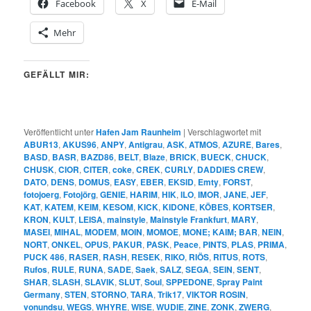
Facebook
X
E-Mail
Mehr
GEFÄLLT MIR:
Veröffentlicht unter
Hafen Jam Raunheim
|
Verschlagwortet mit
ABUR13
,
AKUS96
,
ANPY
,
Antigrau
,
ASK
,
ATMOS
,
AZURE
,
Bares
,
BASD
,
BASR
,
BAZD86
,
BELT
,
Blaze
,
BRICK
,
BUECK
,
CHUCK
,
CHUSK
,
CIOR
,
CITER
,
coke
,
CREK
,
CURLY
,
DADDIES CREW
,
DATO
,
DENS
,
DOMUS
,
EASY
,
EBER
,
EKSID
,
Emty
,
FORST
,
fotojoerg
,
Fotojörg
,
GENIE
,
HARIM
,
HIK
,
ILO
,
IMOR
,
JANE
,
JEF
,
KAT
,
KATEM
,
KEIM
,
KESOM
,
KICK
,
KIDONE
,
KÖBES
,
KORTSER
,
KRON
,
KULT
,
LEISA
,
mainstyle
,
Mainstyle Frankfurt
,
MARY
,
MASEI
,
MIHAL
,
MODEM
,
MOIN
,
MOMOE
,
MONE; KAIM; BAR
,
NEIN
,
NORT
,
ONKEL
,
OPUS
,
PAKUR
,
PASK
,
Peace
,
PINTS
,
PLAS
,
PRIMA
,
PUCK 486
,
RASER
,
RASH
,
RESEK
,
RIKO
,
RIÖS
,
RITUS
,
ROTS
,
Rufos
,
RULE
,
RUNA
,
SADE
,
Saek
,
SALZ
,
SEGA
,
SEIN
,
SENT
,
SHAR
,
SLASH
,
SLAVIK
,
SLUT
,
Soul
,
SPPEDONE
,
Spray Paint
Germany
,
STEN
,
STORNO
,
TARA
,
Trik17
,
VIKTOR ROSIN
,
vonundsu
,
WEGS
,
WHYRE
,
WISE
,
WUDIE
,
ZINE
,
ZONK
,
ZWERG
,