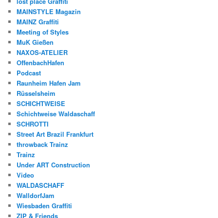
lost place Graffiti
MAINSTYLE Magazin
MAINZ Graffiti
Meeting of Styles
MuK Gießen
NAXOS-ATELIER
OffenbachHafen
Podcast
Raunheim Hafen Jam
Rüsselsheim
SCHICHTWEISE
Schichtweise Waldaschaff
SCHROTTI
Street Art Brazil Frankfurt
throwback Trainz
Trainz
Under ART Construction
Video
WALDASCHAFF
WalldorfJam
Wiesbaden Graffiti
ZIP & Friends