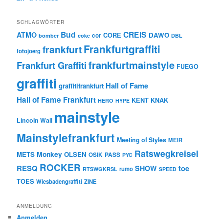
SCHLAGWÖRTER
Bud
CREIS
ATMO
CORE
DAWO
cor
bomber
coke
DBL
Frankfurtgraffiti
frankfurt
fotojoerg
frankfurtmainstyle
Frankfurt Graffiti
FUEGO
graffiti
Hall of Fame
graffitifrankfurt
Hall of Fame Frankfurt
KENT
KNAK
HERO
HYPE
mainstyle
Lincoln Wall
Mainstylefrankfurt
Meeting of Styles
MEIR
Ratswegkreisel
Monkey
METS
OLSEN
PASS
OSIK
PYC
ROCKER
RESQ
toe
SHOW
rumo
RTSWGKRSL
SPEED
TOES
Wiesbadengraffiti
ZINE
ANMELDUNG
Anmelden