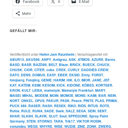
Facebook
X
E-Mail
Mehr
GEFÄLLT MIR:
Veröffentlicht unter
Hafen Jam Raunheim
|
Verschlagwortet mit
ABUR13
,
AKUS96
,
ANPY
,
Antigrau
,
ASK
,
ATMOS
,
AZURE
,
Bares
,
BASD
,
BASR
,
BAZD86
,
BELT
,
Blaze
,
BRICK
,
BUECK
,
CHUCK
,
CHUSK
,
CIOR
,
CITER
,
coke
,
CREK
,
CURLY
,
DADDIES CREW
,
DATO
,
DENS
,
DOMUS
,
EASY
,
EBER
,
EKSID
,
Emty
,
FORST
,
fotojoerg
,
Fotojörg
,
GENIE
,
HARIM
,
HIK
,
ILO
,
IMOR
,
JANE
,
JEF
,
KAT
,
KATEM
,
KEIM
,
KESOM
,
KICK
,
KIDONE
,
KÖBES
,
KORTSER
,
KRON
,
KULT
,
LEISA
,
mainstyle
,
Mainstyle Frankfurt
,
MARY
,
MASEI
,
MIHAL
,
MODEM
,
MOIN
,
MOMOE
,
MONE; KAIM; BAR
,
NEIN
,
NORT
,
ONKEL
,
OPUS
,
PAKUR
,
PASK
,
Peace
,
PINTS
,
PLAS
,
PRIMA
,
PUCK 486
,
RASER
,
RASH
,
RESEK
,
RIKO
,
RIÖS
,
RITUS
,
ROTS
,
Rufos
,
RULE
,
RUNA
,
SADE
,
Saek
,
SALZ
,
SEGA
,
SEIN
,
SENT
,
SHAR
,
SLASH
,
SLAVIK
,
SLUT
,
Soul
,
SPPEDONE
,
Spray Paint
Germany
,
STEN
,
STORNO
,
TARA
,
Trik17
,
VIKTOR ROSIN
,
vonundsu
,
WEGS
,
WHYRE
,
WISE
,
WUDIE
,
ZINE
,
ZONK
,
ZWERG
,