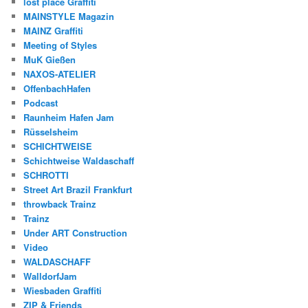
lost place Graffiti
MAINSTYLE Magazin
MAINZ Graffiti
Meeting of Styles
MuK Gießen
NAXOS-ATELIER
OffenbachHafen
Podcast
Raunheim Hafen Jam
Rüsselsheim
SCHICHTWEISE
Schichtweise Waldaschaff
SCHROTTI
Street Art Brazil Frankfurt
throwback Trainz
Trainz
Under ART Construction
Video
WALDASCHAFF
WalldorfJam
Wiesbaden Graffiti
ZIP & Friends