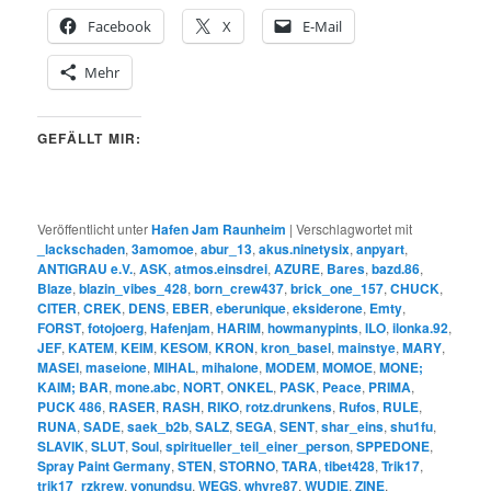
Facebook
X
E-Mail
Mehr
GEFÄLLT MIR:
Veröffentlicht unter
Hafen Jam Raunheim
|
Verschlagwortet mit
_lackschaden
,
3amomoe
,
abur_13
,
akus.ninetysix
,
anpyart
,
ANTIGRAU e.V.
,
ASK
,
atmos.einsdrei
,
AZURE
,
Bares
,
bazd.86
,
Blaze
,
blazin_vibes_428
,
born_crew437
,
brick_one_157
,
CHUCK
,
CITER
,
CREK
,
DENS
,
EBER
,
eberunique
,
eksiderone
,
Emty
,
FORST
,
fotojoerg
,
Hafenjam
,
HARIM
,
howmanypints
,
ILO
,
ilonka.92
,
JEF
,
KATEM
,
KEIM
,
KESOM
,
KRON
,
kron_basel
,
mainstye
,
MARY
,
MASEI
,
maseione
,
MIHAL
,
mihalone
,
MODEM
,
MOMOE
,
MONE;
KAIM; BAR
,
mone.abc
,
NORT
,
ONKEL
,
PASK
,
Peace
,
PRIMA
,
PUCK 486
,
RASER
,
RASH
,
RIKO
,
rotz.drunkens
,
Rufos
,
RULE
,
RUNA
,
SADE
,
saek_b2b
,
SALZ
,
SEGA
,
SENT
,
shar_eins
,
shu1fu
,
SLAVIK
,
SLUT
,
Soul
,
spiritueller_teil_einer_person
,
SPPEDONE
,
Spray Paint Germany
,
STEN
,
STORNO
,
TARA
,
tibet428
,
Trik17
,
trik17_rzkrew
,
vonundsu
,
WEGS
,
whyre87
,
WUDIE
,
ZINE
,