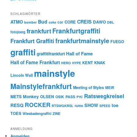
SCHLAGWÖRTER
Bud
CREIS
ATMO
CORE
DAWO
cor
bomber
coke
DBL
Frankfurtgraffiti
frankfurt
fotojoerg
frankfurtmainstyle
Frankfurt Graffiti
FUEGO
graffiti
Hall of Fame
graffitifrankfurt
Hall of Fame Frankfurt
KENT
KNAK
HERO
HYPE
mainstyle
Lincoln Wall
Mainstylefrankfurt
Meeting of Styles
MEIR
Ratswegkreisel
Monkey
METS
OLSEN
PASS
OSIK
PYC
ROCKER
RESQ
toe
SHOW
rumo
RTSWGKRSL
SPEED
TOES
Wiesbadengraffiti
ZINE
ANMELDUNG
Anmelden