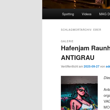
Hauptmenü
Spotting
Videos
MAG 
SCHLAGWORTARCHIV:
EBER
GALERIE
Hafenjam Raunhe
ANTIGRAU
Veröffentlicht am
2025-09-27
von
ad
Die
Anb
org
VAG
MOI