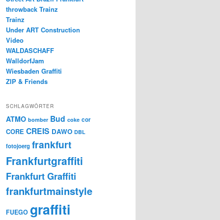
throwback Trainz
Trainz
Under ART Construction
Video
WALDASCHAFF
WalldorfJam
Wiesbaden Graffiti
ZIP & Friends
SCHLAGWÖRTER
Bud
ATMO
cor
bomber
coke
CREIS
CORE
DAWO
DBL
frankfurt
fotojoerg
Frankfurtgraffiti
Frankfurt Graffiti
frankfurtmainstyle
graffiti
FUEGO