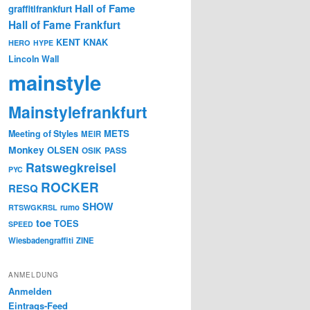
Hall of Fame
graffitifrankfurt
Hall of Fame Frankfurt
KENT
KNAK
HERO
HYPE
Lincoln Wall
mainstyle
Mainstylefrankfurt
METS
Meeting of Styles
MEIR
Monkey
OLSEN
PASS
OSIK
Ratswegkreisel
PYC
ROCKER
RESQ
SHOW
rumo
RTSWGKRSL
toe
TOES
SPEED
Wiesbadengraffiti
ZINE
ANMELDUNG
Anmelden
Eintrags-Feed