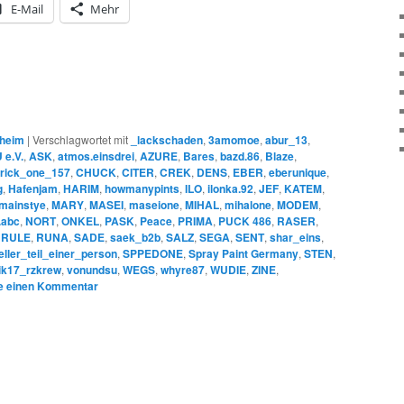
E-Mail
Mehr
heim
|
Verschlagwortet mit
_lackschaden
,
3amomoe
,
abur_13
,
e.V.
,
ASK
,
atmos.einsdrei
,
AZURE
,
Bares
,
bazd.86
,
Blaze
,
rick_one_157
,
CHUCK
,
CITER
,
CREK
,
DENS
,
EBER
,
eberunique
,
g
,
Hafenjam
,
HARIM
,
howmanypints
,
ILO
,
ilonka.92
,
JEF
,
KATEM
,
mainstye
,
MARY
,
MASEI
,
maseione
,
MIHAL
,
mihalone
,
MODEM
,
.abc
,
NORT
,
ONKEL
,
PASK
,
Peace
,
PRIMA
,
PUCK 486
,
RASER
,
,
RULE
,
RUNA
,
SADE
,
saek_b2b
,
SALZ
,
SEGA
,
SENT
,
shar_eins
,
ueller_teil_einer_person
,
SPPEDONE
,
Spray Paint Germany
,
STEN
,
rik17_rzkrew
,
vonundsu
,
WEGS
,
whyre87
,
WUDIE
,
ZINE
,
e einen Kommentar