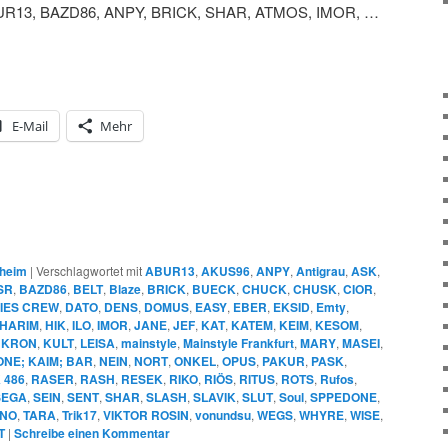
R13, BAZD86, ANPY, BRICK, SHAR, ATMOS, IMOR, …
E-Mail
Mehr
heim
|
Verschlagwortet mit
ABUR13
,
AKUS96
,
ANPY
,
Antigrau
,
ASK
,
SR
,
BAZD86
,
BELT
,
Blaze
,
BRICK
,
BUECK
,
CHUCK
,
CHUSK
,
CIOR
,
IES CREW
,
DATO
,
DENS
,
DOMUS
,
EASY
,
EBER
,
EKSID
,
Emty
,
HARIM
,
HIK
,
ILO
,
IMOR
,
JANE
,
JEF
,
KAT
,
KATEM
,
KEIM
,
KESOM
,
,
KRON
,
KULT
,
LEISA
,
mainstyle
,
Mainstyle Frankfurt
,
MARY
,
MASEI
,
NE; KAIM; BAR
,
NEIN
,
NORT
,
ONKEL
,
OPUS
,
PAKUR
,
PASK
,
 486
,
RASER
,
RASH
,
RESEK
,
RIKO
,
RIÖS
,
RITUS
,
ROTS
,
Rufos
,
SEGA
,
SEIN
,
SENT
,
SHAR
,
SLASH
,
SLAVIK
,
SLUT
,
Soul
,
SPPEDONE
,
NO
,
TARA
,
Trik17
,
VIKTOR ROSIN
,
vonundsu
,
WEGS
,
WHYRE
,
WISE
,
T
|
Schreibe einen Kommentar