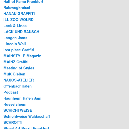
Hall of Fame Frankfurt
Ratswegkreisel
HANAU GRAFFITI
ILL ZOO WOLRD
Lack & Lines
LACK UND RAUSCH
Langen Jams
Lincoln Wall
lost place Graffiti
MAINSTYLE Magazin
MAINZ Graffiti
Meeting of Styles
MuK Gießen
NAXOS-ATELIER
OffenbachHafen
Podcast
Raunheim Hafen Jam
Rüsselsheim
SCHICHTWEISE
Schichtweise Waldaschaff
SCHROTTI
Street Art Brazil Frankfurt