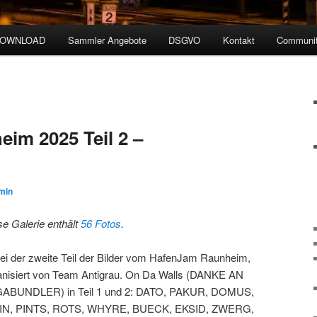
DOWNLOAD
Sammler Angebote
DSGVO
Kontakt
Communit
im 2025 Teil 2 –
min
se Galerie enthält
56 Fotos
.
ei der zweite Teil der Bilder vom HafenJam Raunheim,
anisiert von Team Antigrau. On Da Walls (DANKE AN
ABUNDLER) in Teil 1 und 2: DATO, PAKUR, DOMUS,
N, PINTS, ROTS, WHYRE, BUECK, EKSID, ZWERG,