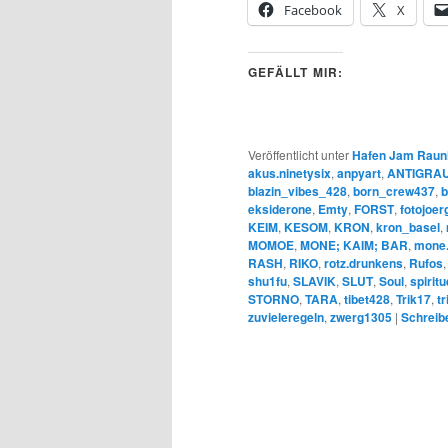
Facebook
X
GEFÄLLT MIR:
Veröffentlicht unter
Hafen Jam Raun
akus.ninetysix
,
anpyart
,
ANTIGRAU 
blazin_vibes_428
,
born_crew437
,
b
eksiderone
,
Emty
,
FORST
,
fotojoer
KEIM
,
KESOM
,
KRON
,
kron_basel
,
MOMOE
,
MONE; KAIM; BAR
,
mone
RASH
,
RIKO
,
rotz.drunkens
,
Rufos
shu1fu
,
SLAVIK
,
SLUT
,
Soul
,
spirit
STORNO
,
TARA
,
tibet428
,
Trik17
,
t
zuvieleregeln
,
zwerg1305
|
Schreib