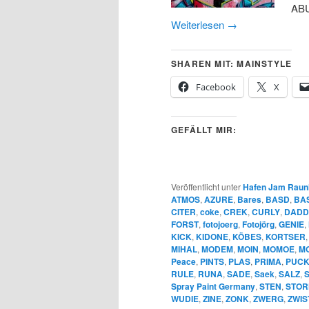
ABU
Weiterlesen
→
SHAREN MIT: MAINSTYLE
Facebook
X
GEFÄLLT MIR:
Veröffentlicht unter
Hafen Jam Raun
ATMOS
,
AZURE
,
Bares
,
BASD
,
BA
CITER
,
coke
,
CREK
,
CURLY
,
DADD
FORST
,
fotojoerg
,
Fotojörg
,
GENIE
,
KICK
,
KIDONE
,
KÖBES
,
KORTSER
MIHAL
,
MODEM
,
MOIN
,
MOMOE
,
MO
Peace
,
PINTS
,
PLAS
,
PRIMA
,
PUCK
RULE
,
RUNA
,
SADE
,
Saek
,
SALZ
,
Spray Paint Germany
,
STEN
,
STOR
WUDIE
,
ZINE
,
ZONK
,
ZWERG
,
ZWIS