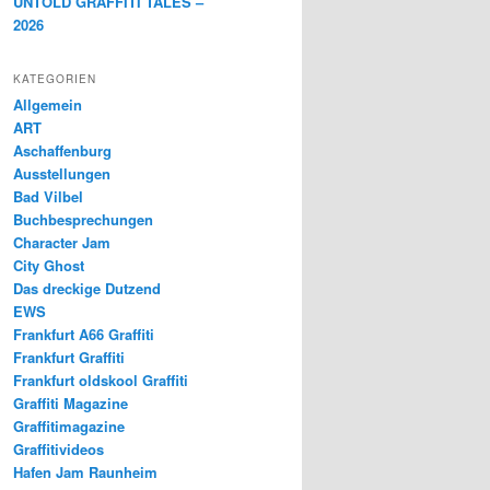
UNTOLD GRAFFITI TALES –
2026
KATEGORIEN
Allgemein
ART
Aschaffenburg
Ausstellungen
Bad Vilbel
Buchbesprechungen
Character Jam
City Ghost
Das dreckige Dutzend
EWS
Frankfurt A66 Graffiti
Frankfurt Graffiti
Frankfurt oldskool Graffiti
Graffiti Magazine
Graffitimagazine
Graffitivideos
Hafen Jam Raunheim