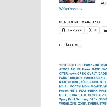
ABU
Weiterlesen
→
SHAREN MIT: MAINSTYLE
Facebook
X
GEFÄLLT MIR:
Veröffentlicht unter
Hafen Jam Raun
ATMOS
,
AZURE
,
Bares
,
BASD
,
BA
CITER
,
coke
,
CREK
,
CURLY
,
DADD
FORST
,
fotojoerg
,
Fotojörg
,
GENIE
,
KICK
,
KIDONE
,
KÖBES
,
KORTSER
MIHAL
,
MODEM
,
MOIN
,
MOMOE
,
MO
Peace
,
PINTS
,
PLAS
,
PRIMA
,
PUCK
RULE
,
RUNA
,
SADE
,
Saek
,
SALZ
,
Spray Paint Germany
,
STEN
,
STOR
WUDIE
,
ZINE
,
ZONK
,
ZWERG
,
ZWIS