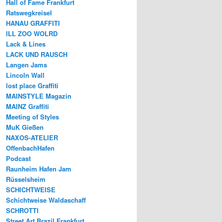
Hall of Fame Frankfurt
Ratswegkreisel
HANAU GRAFFITI
ILL ZOO WOLRD
Lack & Lines
LACK UND RAUSCH
Langen Jams
Lincoln Wall
lost place Graffiti
MAINSTYLE Magazin
MAINZ Graffiti
Meeting of Styles
MuK Gießen
NAXOS-ATELIER
OffenbachHafen
Podcast
Raunheim Hafen Jam
Rüsselsheim
SCHICHTWEISE
Schichtweise Waldaschaff
SCHROTTI
Street Art Brazil Frankfurt