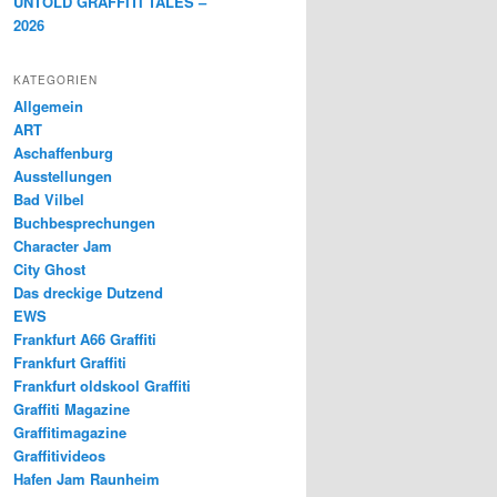
UNTOLD GRAFFITI TALES –
2026
KATEGORIEN
Allgemein
ART
Aschaffenburg
Ausstellungen
Bad Vilbel
Buchbesprechungen
Character Jam
City Ghost
Das dreckige Dutzend
EWS
Frankfurt A66 Graffiti
Frankfurt Graffiti
Frankfurt oldskool Graffiti
Graffiti Magazine
Graffitimagazine
Graffitivideos
Hafen Jam Raunheim