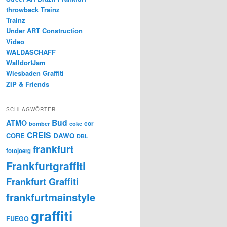
throwback Trainz
Trainz
Under ART Construction
Video
WALDASCHAFF
WalldorfJam
Wiesbaden Graffiti
ZIP & Friends
SCHLAGWÖRTER
Bud
ATMO
cor
bomber
coke
CREIS
CORE
DAWO
DBL
frankfurt
fotojoerg
Frankfurtgraffiti
Frankfurt Graffiti
frankfurtmainstyle
graffiti
FUEGO