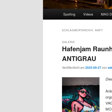
Hauptmenü
Spotting
Videos
MAG 
SCHLAGWORTARCHIV:
ANPY
GALERIE
Hafenjam Raunhe
ANTIGRAU
Veröffentlicht am
2025-09-27
von
ad
Die
Anb
org
VAG
MOI