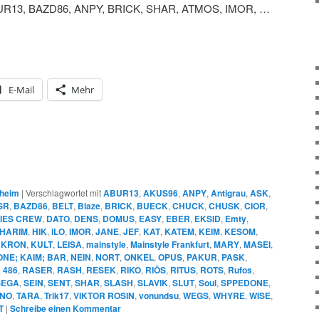
R13, BAZD86, ANPY, BRICK, SHAR, ATMOS, IMOR, …
E-Mail
Mehr
heim
|
Verschlagwortet mit
ABUR13
,
AKUS96
,
ANPY
,
Antigrau
,
ASK
,
SR
,
BAZD86
,
BELT
,
Blaze
,
BRICK
,
BUECK
,
CHUCK
,
CHUSK
,
CIOR
,
IES CREW
,
DATO
,
DENS
,
DOMUS
,
EASY
,
EBER
,
EKSID
,
Emty
,
HARIM
,
HIK
,
ILO
,
IMOR
,
JANE
,
JEF
,
KAT
,
KATEM
,
KEIM
,
KESOM
,
,
KRON
,
KULT
,
LEISA
,
mainstyle
,
Mainstyle Frankfurt
,
MARY
,
MASEI
,
NE; KAIM; BAR
,
NEIN
,
NORT
,
ONKEL
,
OPUS
,
PAKUR
,
PASK
,
 486
,
RASER
,
RASH
,
RESEK
,
RIKO
,
RIÖS
,
RITUS
,
ROTS
,
Rufos
,
SEGA
,
SEIN
,
SENT
,
SHAR
,
SLASH
,
SLAVIK
,
SLUT
,
Soul
,
SPPEDONE
,
NO
,
TARA
,
Trik17
,
VIKTOR ROSIN
,
vonundsu
,
WEGS
,
WHYRE
,
WISE
,
T
|
Schreibe einen Kommentar