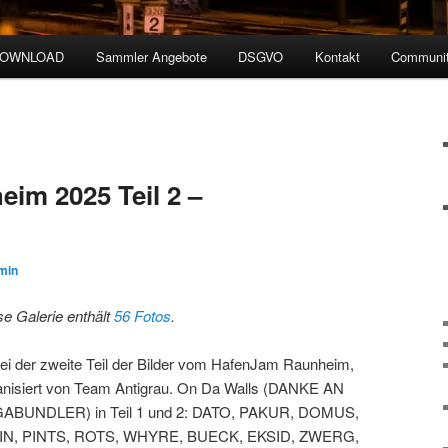
DOWNLOAD
Sammler Angebote
DSGVO
Kontakt
Communit
im 2025 Teil 2 –
min
se Galerie enthält
56 Fotos
.
ei der zweite Teil der Bilder vom HafenJam Raunheim,
anisiert von Team Antigrau. On Da Walls (DANKE AN
ABUNDLER) in Teil 1 und 2: DATO, PAKUR, DOMUS,
N, PINTS, ROTS, WHYRE, BUECK, EKSID, ZWERG,