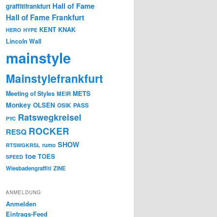
Hall of Fame
graffitifrankfurt
Hall of Fame Frankfurt
KENT
KNAK
HERO
HYPE
Lincoln Wall
mainstyle
Mainstylefrankfurt
METS
Meeting of Styles
MEIR
Monkey
OLSEN
PASS
OSIK
Ratswegkreisel
PYC
ROCKER
RESQ
SHOW
rumo
RTSWGKRSL
toe
TOES
SPEED
Wiesbadengraffiti
ZINE
ANMELDUNG
Anmelden
Eintrags-Feed