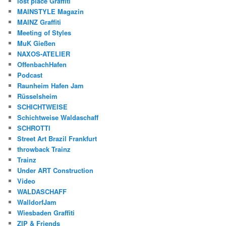
lost place Graffiti
MAINSTYLE Magazin
MAINZ Graffiti
Meeting of Styles
MuK Gießen
NAXOS-ATELIER
OffenbachHafen
Podcast
Raunheim Hafen Jam
Rüsselsheim
SCHICHTWEISE
Schichtweise Waldaschaff
SCHROTTI
Street Art Brazil Frankfurt
throwback Trainz
Trainz
Under ART Construction
Video
WALDASCHAFF
WalldorfJam
Wiesbaden Graffiti
ZIP & Friends