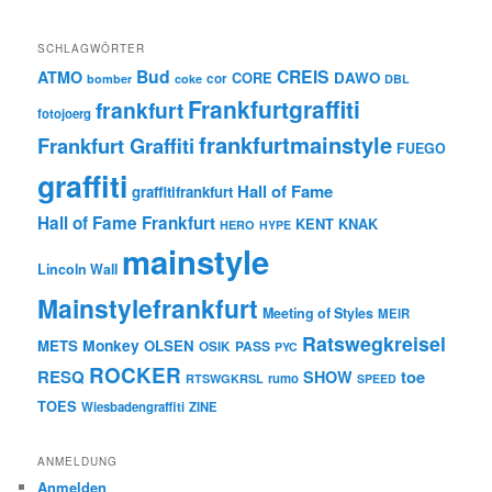
SCHLAGWÖRTER
Bud
CREIS
ATMO
CORE
DAWO
cor
bomber
coke
DBL
Frankfurtgraffiti
frankfurt
fotojoerg
frankfurtmainstyle
Frankfurt Graffiti
FUEGO
graffiti
Hall of Fame
graffitifrankfurt
Hall of Fame Frankfurt
KENT
KNAK
HERO
HYPE
mainstyle
Lincoln Wall
Mainstylefrankfurt
Meeting of Styles
MEIR
Ratswegkreisel
Monkey
METS
OLSEN
PASS
OSIK
PYC
ROCKER
RESQ
toe
SHOW
rumo
RTSWGKRSL
SPEED
TOES
Wiesbadengraffiti
ZINE
ANMELDUNG
Anmelden