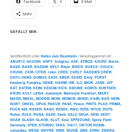
Facebook
X
E-Mail
Mehr
GEFÄLLT MIR:
Veröffentlicht unter
Hafen Jam Raunheim
|
Verschlagwortet mit
ABUR13
,
AKUS96
,
ANPY
,
Antigrau
,
ASK
,
ATMOS
,
AZURE
,
Bares
,
BASD
,
BASR
,
BAZD86
,
BELT
,
Blaze
,
BRICK
,
BUECK
,
CHUCK
,
CHUSK
,
CIOR
,
CITER
,
coke
,
CREK
,
CURLY
,
DADDIES CREW
,
DATO
,
DENS
,
DOMUS
,
EASY
,
EBER
,
EKSID
,
Emty
,
FORST
,
fotojoerg
,
Fotojörg
,
GENIE
,
HARIM
,
HIK
,
ILO
,
IMOR
,
JANE
,
JEF
,
KAT
,
KATEM
,
KEIM
,
KESOM
,
KICK
,
KIDONE
,
KÖBES
,
KORTSER
,
KRON
,
KULT
,
LEISA
,
mainstyle
,
Mainstyle Frankfurt
,
MARY
,
MASEI
,
MIHAL
,
MODEM
,
MOIN
,
MOMOE
,
MONE; KAIM; BAR
,
NEIN
,
NORT
,
ONKEL
,
OPUS
,
PAKUR
,
PASK
,
Peace
,
PINTS
,
PLAS
,
PRIMA
,
PUCK 486
,
RASER
,
RASH
,
RESEK
,
RIKO
,
RIÖS
,
RITUS
,
ROTS
,
Rufos
,
RULE
,
RUNA
,
SADE
,
Saek
,
SALZ
,
SEGA
,
SEIN
,
SENT
,
SHAR
,
SLASH
,
SLAVIK
,
SLUT
,
Soul
,
SPPEDONE
,
Spray Paint
Germany
,
STEN
,
STORNO
,
TARA
,
Trik17
,
VIKTOR ROSIN
,
vonundsu
,
WEGS
,
WHYRE
,
WISE
,
WUDIE
,
ZINE
,
ZONK
,
ZWERG
,