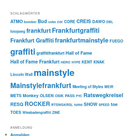
SCHLAGWÖRTER
Bud
CREIS
ATMO
CORE
DAWO
cor
bomber
coke
DBL
Frankfurtgraffiti
frankfurt
fotojoerg
frankfurtmainstyle
Frankfurt Graffiti
FUEGO
graffiti
Hall of Fame
graffitifrankfurt
Hall of Fame Frankfurt
KENT
KNAK
HERO
HYPE
mainstyle
Lincoln Wall
Mainstylefrankfurt
Meeting of Styles
MEIR
Ratswegkreisel
Monkey
METS
OLSEN
PASS
OSIK
PYC
ROCKER
RESQ
toe
SHOW
rumo
RTSWGKRSL
SPEED
TOES
Wiesbadengraffiti
ZINE
ANMELDUNG
Anmelden