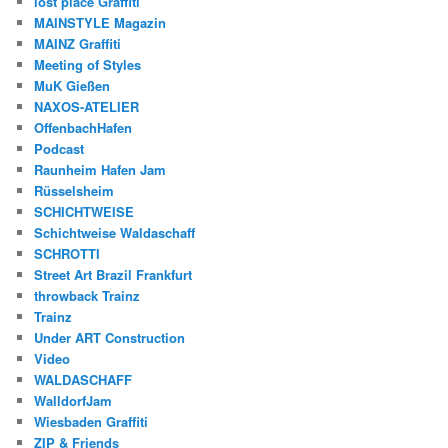
lost place Graffiti
MAINSTYLE Magazin
MAINZ Graffiti
Meeting of Styles
MuK Gießen
NAXOS-ATELIER
OffenbachHafen
Podcast
Raunheim Hafen Jam
Rüsselsheim
SCHICHTWEISE
Schichtweise Waldaschaff
SCHROTTI
Street Art Brazil Frankfurt
throwback Trainz
Trainz
Under ART Construction
Video
WALDASCHAFF
WalldorfJam
Wiesbaden Graffiti
ZIP & Friends