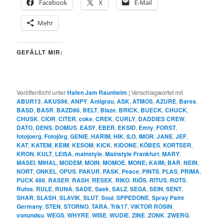
Facebook
X
E-Mail
Mehr
GEFÄLLT MIR:
Veröffentlicht unter
Hafen Jam Raunheim
|
Verschlagwortet mit
ABUR13
,
AKUS96
,
ANPY
,
Antigrau
,
ASK
,
ATMOS
,
AZURE
,
Bares
,
BASD
,
BASR
,
BAZD86
,
BELT
,
Blaze
,
BRICK
,
BUECK
,
CHUCK
,
CHUSK
,
CIOR
,
CITER
,
coke
,
CREK
,
CURLY
,
DADDIES CREW
,
DATO
,
DENS
,
DOMUS
,
EASY
,
EBER
,
EKSID
,
Emty
,
FORST
,
fotojoerg
,
Fotojörg
,
GENIE
,
HARIM
,
HIK
,
ILO
,
IMOR
,
JANE
,
JEF
,
KAT
,
KATEM
,
KEIM
,
KESOM
,
KICK
,
KIDONE
,
KÖBES
,
KORTSER
,
KRON
,
KULT
,
LEISA
,
mainstyle
,
Mainstyle Frankfurt
,
MARY
,
MASEI
,
MIHAL
,
MODEM
,
MOIN
,
MOMOE
,
MONE; KAIM; BAR
,
NEIN
,
NORT
,
ONKEL
,
OPUS
,
PAKUR
,
PASK
,
Peace
,
PINTS
,
PLAS
,
PRIMA
,
PUCK 486
,
RASER
,
RASH
,
RESEK
,
RIKO
,
RIÖS
,
RITUS
,
ROTS
,
Rufos
,
RULE
,
RUNA
,
SADE
,
Saek
,
SALZ
,
SEGA
,
SEIN
,
SENT
,
SHAR
,
SLASH
,
SLAVIK
,
SLUT
,
Soul
,
SPPEDONE
,
Spray Paint
Germany
,
STEN
,
STORNO
,
TARA
,
Trik17
,
VIKTOR ROSIN
,
vonundsu
,
WEGS
,
WHYRE
,
WISE
,
WUDIE
,
ZINE
,
ZONK
,
ZWERG
,