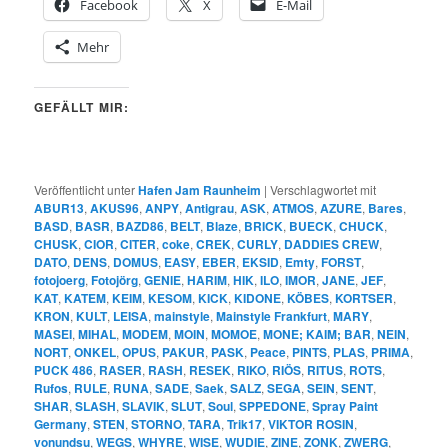
Facebook
X
E-Mail
Mehr
GEFÄLLT MIR:
Veröffentlicht unter
Hafen Jam Raunheim
|
Verschlagwortet mit
ABUR13
,
AKUS96
,
ANPY
,
Antigrau
,
ASK
,
ATMOS
,
AZURE
,
Bares
,
BASD
,
BASR
,
BAZD86
,
BELT
,
Blaze
,
BRICK
,
BUECK
,
CHUCK
,
CHUSK
,
CIOR
,
CITER
,
coke
,
CREK
,
CURLY
,
DADDIES CREW
,
DATO
,
DENS
,
DOMUS
,
EASY
,
EBER
,
EKSID
,
Emty
,
FORST
,
fotojoerg
,
Fotojörg
,
GENIE
,
HARIM
,
HIK
,
ILO
,
IMOR
,
JANE
,
JEF
,
KAT
,
KATEM
,
KEIM
,
KESOM
,
KICK
,
KIDONE
,
KÖBES
,
KORTSER
,
KRON
,
KULT
,
LEISA
,
mainstyle
,
Mainstyle Frankfurt
,
MARY
,
MASEI
,
MIHAL
,
MODEM
,
MOIN
,
MOMOE
,
MONE; KAIM; BAR
,
NEIN
,
NORT
,
ONKEL
,
OPUS
,
PAKUR
,
PASK
,
Peace
,
PINTS
,
PLAS
,
PRIMA
,
PUCK 486
,
RASER
,
RASH
,
RESEK
,
RIKO
,
RIÖS
,
RITUS
,
ROTS
,
Rufos
,
RULE
,
RUNA
,
SADE
,
Saek
,
SALZ
,
SEGA
,
SEIN
,
SENT
,
SHAR
,
SLASH
,
SLAVIK
,
SLUT
,
Soul
,
SPPEDONE
,
Spray Paint
Germany
,
STEN
,
STORNO
,
TARA
,
Trik17
,
VIKTOR ROSIN
,
vonundsu
,
WEGS
,
WHYRE
,
WISE
,
WUDIE
,
ZINE
,
ZONK
,
ZWERG
,