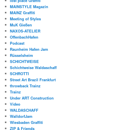
lost place Graffiti
MAINSTYLE Magazin
MAINZ Graffiti
Meeting of Styles
MuK Gießen
NAXOS-ATELIER
OffenbachHafen
Podcast
Raunheim Hafen Jam
Rüsselsheim
SCHICHTWEISE
Schichtweise Waldaschaff
SCHROTTI
Street Art Brazil Frankfurt
throwback Trainz
Trainz
Under ART Construction
Video
WALDASCHAFF
WalldorfJam
Wiesbaden Graffiti
ZIP & Friends