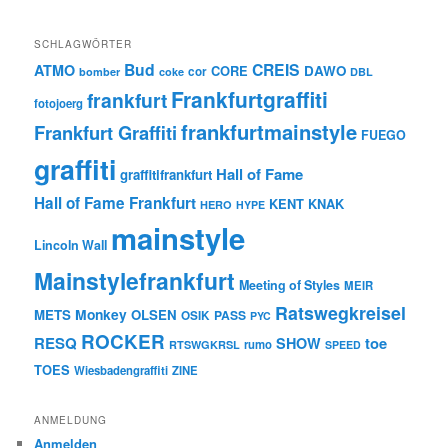
SCHLAGWÖRTER
Bud
CREIS
ATMO
CORE
DAWO
cor
bomber
coke
DBL
Frankfurtgraffiti
frankfurt
fotojoerg
frankfurtmainstyle
Frankfurt Graffiti
FUEGO
graffiti
Hall of Fame
graffitifrankfurt
Hall of Fame Frankfurt
KENT
KNAK
HERO
HYPE
mainstyle
Lincoln Wall
Mainstylefrankfurt
Meeting of Styles
MEIR
Ratswegkreisel
Monkey
METS
OLSEN
PASS
OSIK
PYC
ROCKER
RESQ
toe
SHOW
rumo
RTSWGKRSL
SPEED
TOES
Wiesbadengraffiti
ZINE
ANMELDUNG
Anmelden