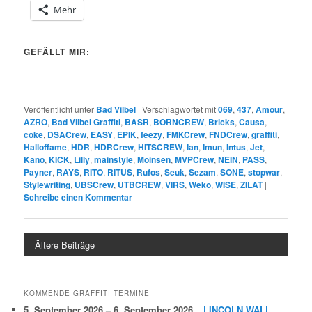
Mehr
GEFÄLLT MIR:
Veröffentlicht unter
Bad Vilbel
|
Verschlagwortet mit
069
,
437
,
Amour
,
AZRO
,
Bad Vilbel Graffiti
,
BASR
,
BORNCREW
,
Bricks
,
Causa
,
coke
,
DSACrew
,
EASY
,
EPIK
,
feezy
,
FMKCrew
,
FNDCrew
,
graffiti
,
Halloffame
,
HDR
,
HDRCrew
,
HITSCREW
,
Ian
,
Imun
,
Intus
,
Jet
,
Kano
,
KICK
,
Lilly
,
mainstyle
,
Moinsen
,
MVPCrew
,
NEIN
,
PASS
,
Payner
,
RAYS
,
RITO
,
RITUS
,
Rufos
,
Seuk
,
Sezam
,
SONE
,
stopwar
,
Stylewriting
,
UBSCrew
,
UTBCREW
,
VIRS
,
Weko
,
WISE
,
ZILAT
|
Schreibe einen Kommentar
Ältere Beiträge
KOMMENDE GRAFFITI TERMINE
5. September 2026
–
6. September 2026
–
LINCOLN WALL