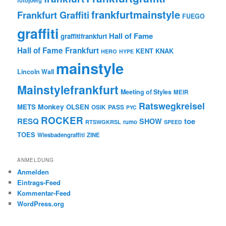
fotojoerg
frankfurtmainstyle
Frankfurt Graffiti
FUEGO
graffiti
Hall of Fame
graffitifrankfurt
Hall of Fame Frankfurt
KENT
KNAK
HERO
HYPE
mainstyle
Lincoln Wall
Mainstylefrankfurt
Meeting of Styles
MEIR
Ratswegkreisel
Monkey
METS
OLSEN
PASS
OSIK
PYC
ROCKER
RESQ
toe
SHOW
rumo
RTSWGKRSL
SPEED
TOES
Wiesbadengraffiti
ZINE
ANMELDUNG
Anmelden
Eintrags-Feed
Kommentar-Feed
WordPress.org