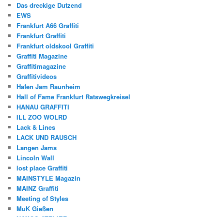
Das dreckige Dutzend
EWS
Frankfurt A66 Graffiti
Frankfurt Graffiti
Frankfurt oldskool Graffiti
Graffiti Magazine
Graffitimagazine
Graffitivideos
Hafen Jam Raunheim
Hall of Fame Frankfurt Ratswegkreisel
HANAU GRAFFITI
ILL ZOO WOLRD
Lack & Lines
LACK UND RAUSCH
Langen Jams
Lincoln Wall
lost place Graffiti
MAINSTYLE Magazin
MAINZ Graffiti
Meeting of Styles
MuK Gießen