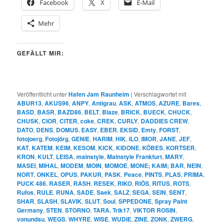
Facebook
X
E-Mail
Mehr
GEFÄLLT MIR:
Veröffentlicht unter
Hafen Jam Raunheim
|
Verschlagwortet mit
ABUR13
,
AKUS96
,
ANPY
,
Antigrau
,
ASK
,
ATMOS
,
AZURE
,
Bares
,
BASD
,
BASR
,
BAZD86
,
BELT
,
Blaze
,
BRICK
,
BUECK
,
CHUCK
,
CHUSK
,
CIOR
,
CITER
,
coke
,
CREK
,
CURLY
,
DADDIES CREW
,
DATO
,
DENS
,
DOMUS
,
EASY
,
EBER
,
EKSID
,
Emty
,
FORST
,
fotojoerg
,
Fotojörg
,
GENIE
,
HARIM
,
HIK
,
ILO
,
IMOR
,
JANE
,
JEF
,
KAT
,
KATEM
,
KEIM
,
KESOM
,
KICK
,
KIDONE
,
KÖBES
,
KORTSER
,
KRON
,
KULT
,
LEISA
,
mainstyle
,
Mainstyle Frankfurt
,
MARY
,
MASEI
,
MIHAL
,
MODEM
,
MOIN
,
MOMOE
,
MONE; KAIM; BAR
,
NEIN
,
NORT
,
ONKEL
,
OPUS
,
PAKUR
,
PASK
,
Peace
,
PINTS
,
PLAS
,
PRIMA
,
PUCK 486
,
RASER
,
RASH
,
RESEK
,
RIKO
,
RIÖS
,
RITUS
,
ROTS
,
Rufos
,
RULE
,
RUNA
,
SADE
,
Saek
,
SALZ
,
SEGA
,
SEIN
,
SENT
,
SHAR
,
SLASH
,
SLAVIK
,
SLUT
,
Soul
,
SPPEDONE
,
Spray Paint
Germany
,
STEN
,
STORNO
,
TARA
,
Trik17
,
VIKTOR ROSIN
,
vonundsu
,
WEGS
,
WHYRE
,
WISE
,
WUDIE
,
ZINE
,
ZONK
,
ZWERG
,