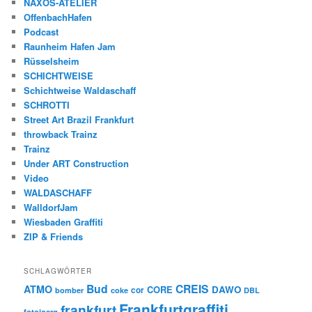
NAXOS-ATELIER
OffenbachHafen
Podcast
Raunheim Hafen Jam
Rüsselsheim
SCHICHTWEISE
Schichtweise Waldaschaff
SCHROTTI
Street Art Brazil Frankfurt
throwback Trainz
Trainz
Under ART Construction
Video
WALDASCHAFF
WalldorfJam
Wiesbaden Graffiti
ZIP & Friends
SCHLAGWÖRTER
Bud
CREIS
ATMO
CORE
DAWO
cor
bomber
coke
DBL
Frankfurtgraffiti
frankfurt